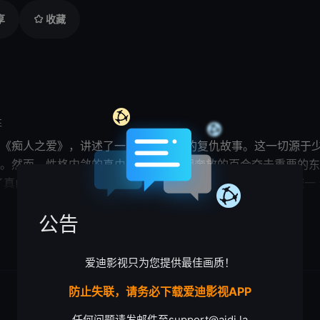
享
收藏
性
《痴人之爱》，讲述了一个长达20年的
复仇
故事。这一切源于
。然而，性格内敛的真由子总是被开朗奔放的百合夺去重要的东
了真由子（中山美穗 饰）重要的人——
初恋
情人谅一（田边诚一
跨越20年的
复仇
大幕正式拉开了。20年后的今天，在真由子的
展开

公告
爱迪影视只为您提供最佳画质！
防止失联，请务必下载爱迪影视APP
任何问题请发邮件至
support@aidi.la