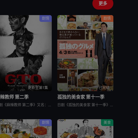
更多
剧情
剧情
更新至第1集
已完结
辣教师 第二季
孤独的美食家 第十一季
日剧《麻辣教师 第二季》又名：GTO 2,GTO 続編，讲述了：故事背景设定在由大型企业出资设立的私立诚进学园。在这个推崇数字化管理、师生评价透明化的“令和教育现场”，52岁的鬼塚英吉将出任班主任。面
日剧《孤独的美食家 第十一季》又名：孤独のグルメ Season11，讲述了：《孤独的美食家》 第11季宣布回归，定档4月3日开播。这也是继2022年10月第10季播出以来，该系列时隔三年半再次推出新一
剧情
美食