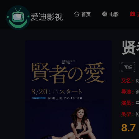
首页
电影
贤
完结
又名 :
K
导演 :
演员 :
类型 :
8.7
很差
较差
还