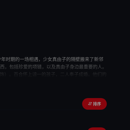
少年时期的一场相遇，少女真由子的隔壁搬来了新
邻
西，包括珍爱的项链，以及真由子身边最重要的人。
 饰）。百合怀上谅一的孩子，二人奉子成婚。
他们
的
亲手栽培下，直巳（龙星凉 饰）成为了一个理想的美
排序