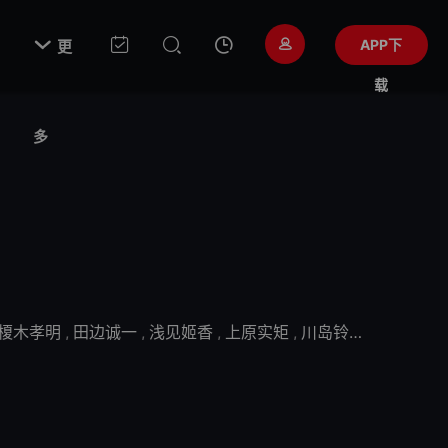

APP下
更
载
多
榎木孝明
,
田边诚一
,
浅见姬香
,
上原实矩
,
川岛铃遥
,
小林里乃