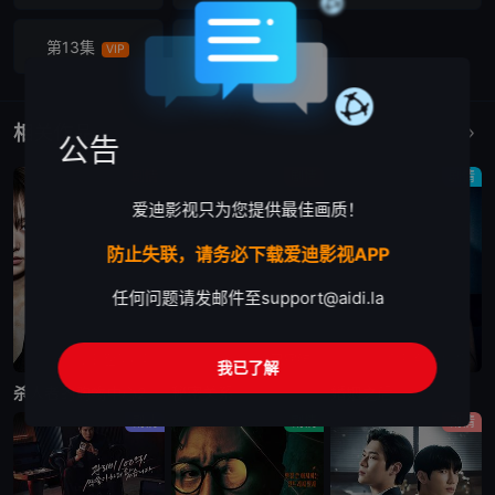
第13集
第14集
VIP
VIP
相关作品
更多
公告
剧情
剧情
剧情
爱迪影视只为您提供最佳画质！
防止失联，请务必下载爱迪影视APP
任何问题请发邮件至
support@aidi.la
更新至第6集
已完结
更新至第10集
我已了解
杀人者的购物中心2
秘密关系
婚姻之后
剧情
剧情
剧情