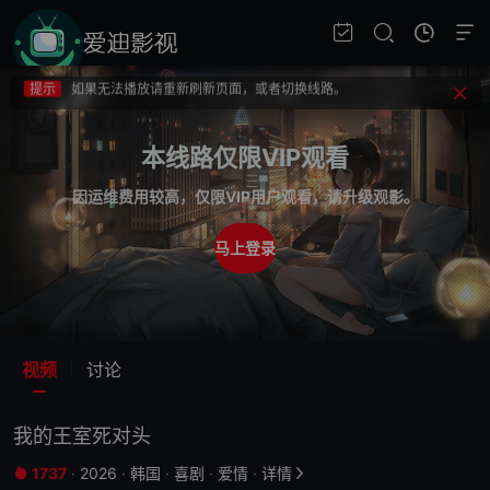
提示
不要轻易相信视频中的广告，谨防上当受骗!
提示
如果无法播放请重新刷新页面，或者切换线路。
提示
视频载入速度跟网速有关，请耐心等待几秒钟。
提示
不要轻易相信视频中的广告，谨防上当受骗!
本线路仅限VIP观看
因运维费用较高，仅限VIP用户观看，请升级观影。
马上登录
视频
讨论
我的王室死对头
1737
·
2026
·
韩国
·
喜剧
·
爱情
·
详情

