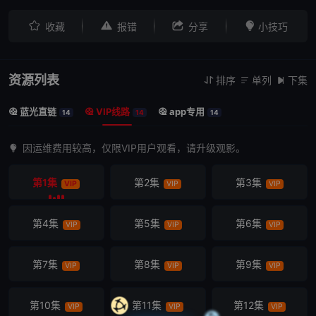




收藏
报错
分享
小技巧
资源列表
排序
单列
下集



蓝光直链
VIP线路
app专用



14
14
14
因运维费用较高，仅限VIP用户观看，请升级观影。
第1集
第2集
第3集
VIP
VIP
VIP
第4集
第5集
第6集
VIP
VIP
VIP
第7集
第8集
第9集
VIP
VIP
VIP
第10集
第11集
第12集
VIP
VIP
VIP