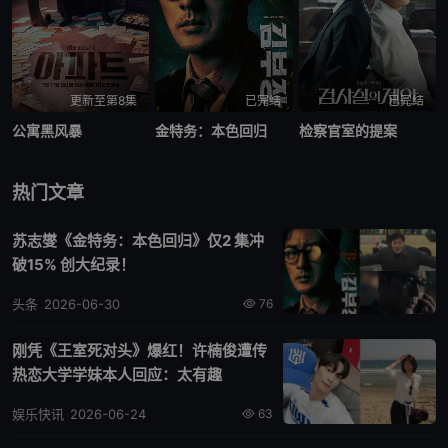
更新至第8集
已完结
已完结
公寓黑风暴
金特务：本色回归
检察官室的提案
热门文章
苏志燮《金特务：本色回归》仅2 集冲
破15% 创大纪录！
头条
2026-06-30
76
刚凭《王室死对头》爆红！许楠俊遭传
热恋大学学妹本人回应：太有趣
娱乐快讯
2026-06-24
63