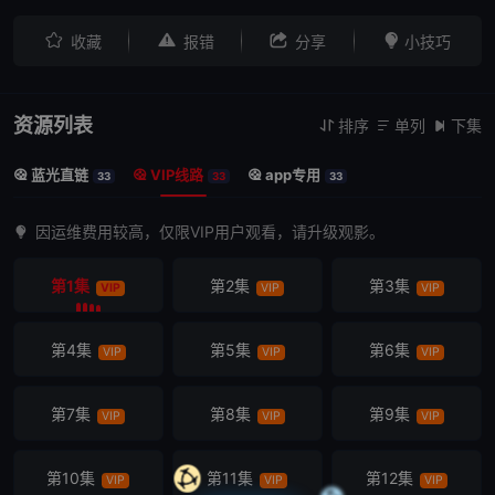




收藏
报错
分享
小技巧
资源列表
排序
单列
下集



蓝光直链
VIP线路
app专用



33
33
33
因运维费用较高，仅限VIP用户观看，请升级观影。
第1集
第2集
第3集
VIP
VIP
VIP
第4集
第5集
第6集
VIP
VIP
VIP
第7集
第8集
第9集
VIP
VIP
VIP
第10集
第11集
第12集
VIP
VIP
VIP