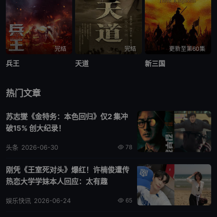
完结
完结
更新至第60集
兵王
天道
新三国
热门文章
苏志燮《金特务：本色回归》仅2 集冲
破15% 创大纪录！
头条
2026-06-30
78
刚凭《王室死对头》爆红！许楠俊遭传
热恋大学学妹本人回应：太有趣
娱乐快讯
2026-06-24
65