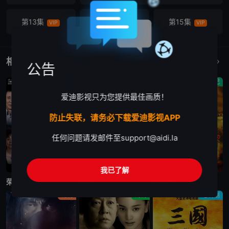
第13集
第14集
第15集
VIP
VIP
VIP
第16集
第17集
第18集
VIP
VIP
VIP
相关作品
更多
公告
第19集
第20集
第21集
剧情
王志文
传记
VIP
VIP
VIP
爱迪影视只为您提供最佳画质！
第22集
第23集
第24集
VIP
VIP
VIP
防止失联，请务必下载爱迪影视APP
任何问题请发邮件至
support@aidi.la
第25集
第26集
第27集
VIP
VIP
VIP
完结
完结
完结
第28集
第29集
我已了解
第30集
VIP
VIP
VIP
荣归
青瓷
朱元璋
剧情
剧情
电视剧
第31集
第32集
第33集
VIP
VIP
VIP