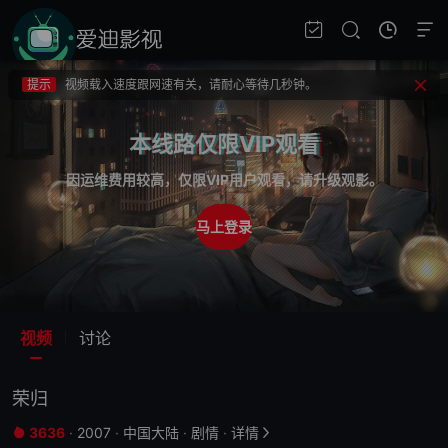
提示
不要轻易相信视频中的广告，谨防上当受骗!
提示
如果无法播放请重新刷新页面，或者切换线路。
提示
视频载入速度跟网速有关，请耐心等待几秒钟。
提示
不要轻易相信视频中的广告，谨防上当受骗!
本线路仅限VIP观看
因运维费用较高，仅限VIP用户观看，请升级观影。
马上登录
视频
讨论
荣归
3636
·
2007
·
中国大陆
·
剧情
·
详情

