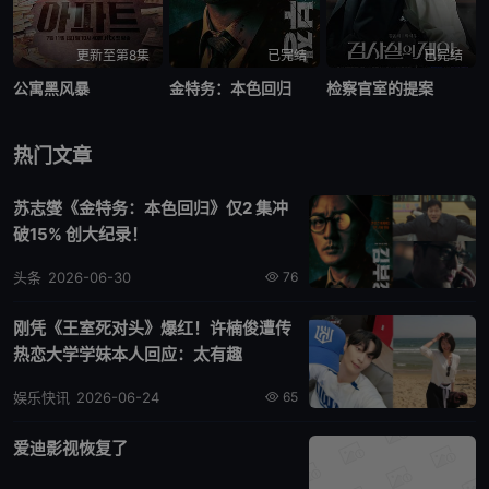
更新至第8集
已完结
已完结
公寓黑风暴
金特务：本色回归
检察官室的提案
热门文章
苏志燮《金特务：本色回归》仅2 集冲
破15% 创大纪录！
头条
2026-06-30
76
刚凭《王室死对头》爆红！许楠俊遭传
热恋大学学妹本人回应：太有趣
娱乐快讯
2026-06-24
65
爱迪影视恢复了