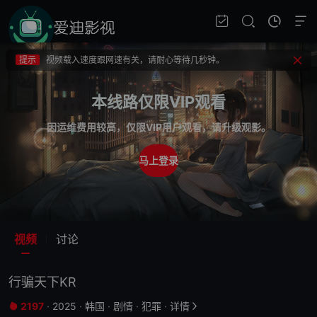
提示
不要轻易相信视频中的广告，谨防上当受骗!
提示
如果无法播放请重新刷新页面，或者切换线路。
提示
视频载入速度跟网速有关，请耐心等待几秒钟。
提示
不要轻易相信视频中的广告，谨防上当受骗!
本线路仅限VIP观看
因运维费用较高，仅限VIP用户观看，请升级观影。
马上登录
视频
讨论
行骗天下KR
2197
·
2025
·
韩国
·
剧情
·
犯罪
·
详情

