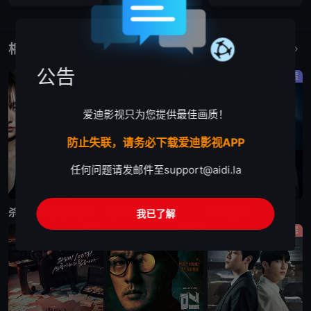
相关作品
更多
公告
剧情
剧情
剧情
爱迪影视只为您提供最佳画质！
防止失联，请务必下载爱迪影视APP
任何问题请发邮件至
support@aidi.la
更新至第6集
已完结
更新至第10集
杀人者的购物中心2
秘密关系
婚姻之后
我已了解
剧情
剧情
剧情