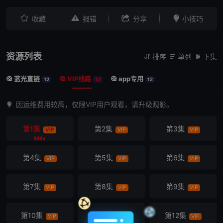




收藏
报错
分享
小技巧
资源列表
排序
单列
下集



蓝光直链
VIP线路
app专用



12
12
12
因运维费用较高，仅限VIP用户观看，请升级观影。
第1集
第2集
第3集
VIP
VIP
VIP
第4集
第5集
第6集
VIP
VIP
VIP
第7集
第8集
第9集
VIP
VIP
VIP
第10集
第11集
第12集
VIP
VIP
VIP