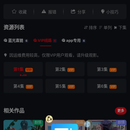




收藏
报错
分享
小技巧
资源列表
排序
单列
下集



蓝光直链
VIP线路
app专用



6
6
6
因运维费用较高，仅限VIP用户观看，请升级观影。
第1集
第2集
第3集
VIP
VIP
VIP
第4集
第5集
第6集
VIP
VIP
VIP
相关作品
更多
剧情
动画
剧情