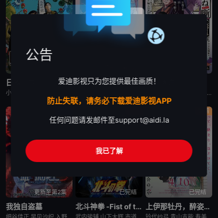
公告
已完结
更新至第2集
已完结
爱迪影视只为您提供最佳画质！
日本三国
再见菈菈
朱音落语
小野贤章,福山润,濑户麻沙美,山路和弘,中村悠一,长嶝高士,木村太飞,潘惠美,津田美波,堀内贤雄
菱川花菜,川石奈奈,深见梨加,村濑步,大野智敬,真殿光昭,住友七绘,寺杣昌纪,津田美波,山本和臣
永濑安奈,江口拓也,高桥李依,福山润,岛崎信长,小林千晃,阿座上洋平,山下诚一郎,盐野瑛久,寺杣昌纪,大塚明夫
防止失联，请务必下载爱迪影视APP
动作
动作
剧情
任何问题请发邮件至
support@aidi.la
我已了解
更新至第2集
已完结
已完结
我独自盗墓
北斗神拳 -Fist of the North Star-
上伊那牡丹，醉姿如百合
细谷佳正,早见沙织,入野自由,诹访部顺一
武内骏辅,山下大辉,市道真央
铃代纱弓,青山吉能,寿美菜子,天海由梨奈,富田美忧,河濑茉希