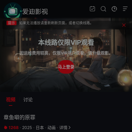
提示
不要轻易相信视频中的广告，谨防上当受骗!
提示
如果无法播放请重新刷新页面，或者切换线路。
提示
视频载入速度跟网速有关，请耐心等待几秒钟。
提示
不要轻易相信视频中的广告，谨防上当受骗!
本线路仅限VIP观看
因运维费用较高，仅限VIP用户观看，请升级观影。
马上登录
视频
讨论
章鱼噼的原罪
1268
·
2025
·
日本
·
动画
·
详情

