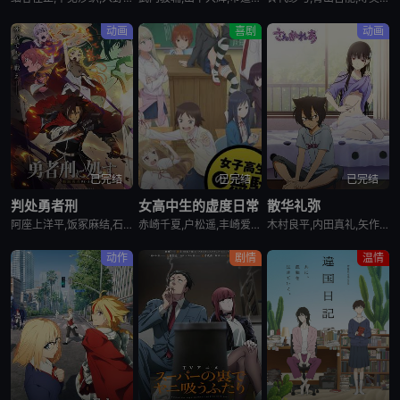
动画
喜剧
动画
已完结
已完结
已完结
判处勇者刑
女高中生的虚度日常
散华礼弥
阿座上洋平,饭冢麻结,石上静香,堀江瞬,土岐隼一,上田燿司,松冈祯丞,福岛润,千叶翔也,日笠阳子,中村悠一,大西沙织
赤崎千夏,户松遥,丰崎爱生,长绳麻理亚,富田美忧,高桥李依,佐藤聪美,市道真央,兴津和幸,上田丽奈,名冢佳织,落合福嗣,松冈祯丞,岛崎信长
木村良平,内田真礼,矢作纱友里,井口裕香,荻野晴朗,石冢运升,西山宏太朗,桑岛法子,岩濑周平,西口杏里沙
动作
剧情
温情