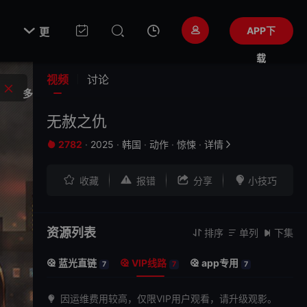

APP下
更
载
视频
讨论
多
无赦之仇
2782
·
2025
·
韩国
·
动作
·
惊悚
·
详情






收藏
报错
分享
小技巧
资源列表
排序
单列
下集



蓝光直链
VIP线路
app专用



7
7
7
因运维费用较高，仅限VIP用户观看，请升级观影。