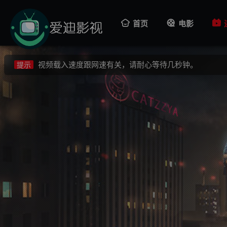
视频载入速度跟网速有关，请耐心等待几秒钟。
提示
首页
电影
不要轻易相信视频中的广告，谨防上当受骗!
提示
如果无法播放请重新刷新页面，或者切换线路。
提示
视频载入速度跟网速有关，请耐心等待几秒钟。
提示
不要轻易相信视频中的广告，谨防上当受骗!
提示