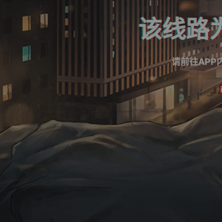
该线路
请前往APP