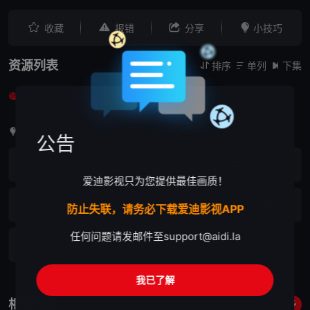




收藏
报错
分享
小技巧
资源列表
排序
单列
下集



蓝光五
VIP线路
app专用



8
8
8
首集免费，其余剧集需VIP观看
公告
第1集
第2集
第3集
首免
VIP
VIP
爱迪影视只为您提供最佳画质！
第4集
第5集
第6集
VIP
防止失联，请务必下载爱迪影视APP
VIP
VIP
任何问题请发邮件至
support@aidi.la
第7集
第8集
VIP
VIP
我已了解
相关作品
更多