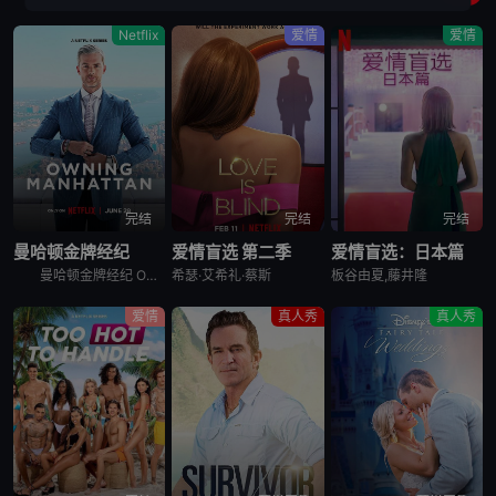
Netflix
爱情
爱情
完结
完结
完结
曼哈顿金牌经纪
爱情盲选 第二季
爱情盲选：日本篇
曼哈顿金牌经纪 Owning Manhattan是2024年美国真人秀。《曼哈顿金牌经纪》讲述的是：房地产大亨莱恩·斯汉特经营着纽约最大的地产公司之一，他一面处理最昂贵的房源，一面激励经纪人们追求
希瑟·艾希礼·蔡斯
板谷由夏,藤井隆
爱情
真人秀
真人秀