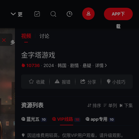

APP下
更
载
视频
讨论
多
金字塔游戏
10736
·
2024
·
韩国
·
剧情
·
悬疑
·
详情






收藏
报错
分享
小技巧
资源列表
排序
单列
下集



蓝光五
VIP线路
app专用



10
10
10
因运维费用较高，仅限VIP用户观看，请升级观影。