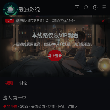
提示
不要轻易相信视频中的广告，谨防上当受骗!
提示
如果无法播放请重新刷新页面，或者切换线路。
提示
视频载入速度跟网速有关，请耐心等待几秒钟。
提示
不要轻易相信视频中的广告，谨防上当受骗!
本线路仅限VIP观看
因运维费用较高，仅限VIP用户观看，请升级观影。
马上登录
视频
讨论
流人 第一季
11449
·
2022
·
美国
英国
·
剧情
·
惊悚
·
详情

