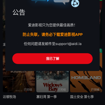
公告
爱迪影视只为您提供最佳画质！
防止失联，请务必下载爱迪影视APP
更新至第7集
更新至第4集
已完结
任何问题请发邮件至
support@aidi.la
龙之家族 第三季
末日地堡 第三季
星城
剧情
剧情
剧情
我已了解
已完结
已完结
已完结
达顿牧场
寡妇湾 第一季
国土安全 第七季