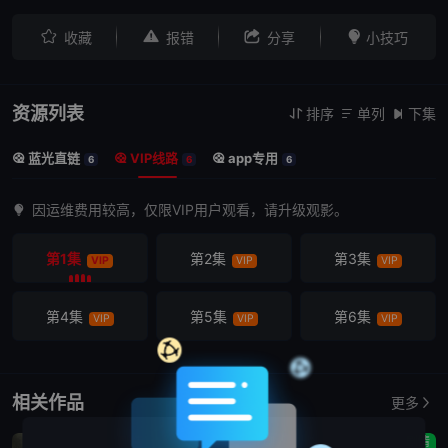




收藏
报错
分享
小技巧
资源列表
排序
单列
下集



蓝光直链
VIP线路
app专用



6
6
6
因运维费用较高，仅限VIP用户观看，请升级观影。
第1集
第2集
第3集
VIP
VIP
VIP
第4集
第5集
第6集
VIP
VIP
VIP
相关作品
更多
剧情
剧情
剧情