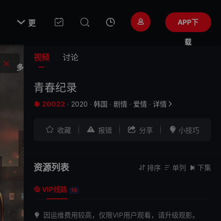

APP下
更
载
视频
讨论
多
青春纪录
20022
·
2020
·
韩国
·
剧情
·
爱情
·
详情






收藏
报错
分享
小技巧
资源列表
排序
单列
下集



VIP线路

16
因运维费用较高，仅限VIP用户观看，请升级观影。