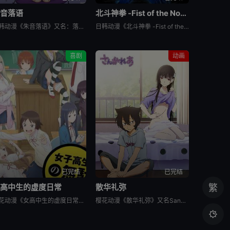
朱音落语
北斗神拳 -Fist of the North Star-
日韩动漫《朱音落语》又名：落语朱音,Akane-banashi,あかね噺，讲述了：朱音从小就非常崇拜身为落语家的父亲，经常在门后偷看父亲练习的模样。然而，父亲参加「真打」晋升测验却遭到无情地逐出师门之
日韩动漫《北斗神拳 -Fist of the North Star-》又名：北⽃之拳 -Fist of the North Star-,北斗の拳 -FIST OF THE NORTH STAR-，讲述
喜剧
动画
已完结
已完结
女高中生的虚度日常
散华礼弥
繁
樱花动漫《女高中生的虚度日常》又名：女子高中生的虚度日常,女高中生的无所事事,女高中生的浪费青春,Wasteful Days of High School Girls,女子高生の無駄づかい，讲述了：性
樱花动漫《散华礼弥》又名Sankarea,僵尸哪有那么萌？(台),さんかれあ,散华礼弥，讲述了：散华礼弥（内田真礼 配音）本该是一个快乐活泼的女孩，可是与亡母过分想象的外貌激发了父亲散华团一郎（石冢运
