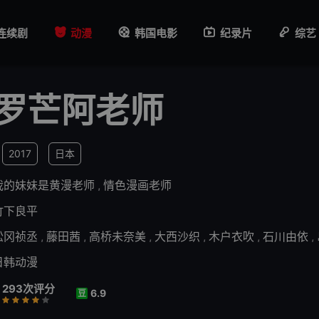
连续剧
动漫
韩国电影
纪录片
综艺
罗芒阿老师
2017
日本
我的妹妹是黄漫老师
,
情色漫画老师
竹下良平
松冈祯丞
,
藤田茜
,
高桥未奈美
,
大西沙织
,
木户衣吹
,
石川由依
,
日韩动漫
293次评分
6.9
豆
行
推荐
力荐