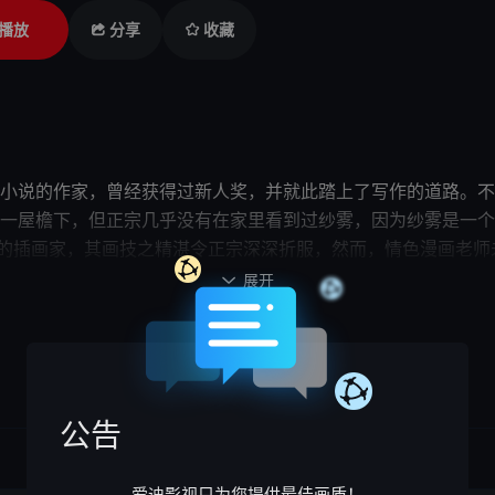
播放
分享
收藏
说的作家，曾经获得过新人奖，并就此踏上了写作的道路。不
同一屋檐下，但正宗几乎没有在家里看到过纱雾，因为纱雾是一
”的插画家，其画技之精湛令正宗深深折服，然而，情色漫画老
有想到的是，这位插画家的真身，竟然就是妹妹纱雾！
展开

公告
爱迪影视只为您提供最佳画质！