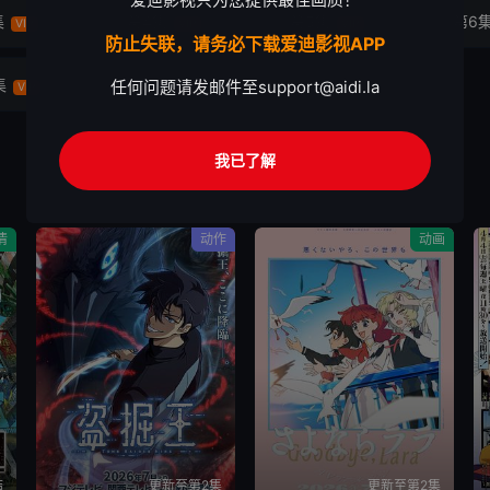
集
第4集
第5集
第6
VIP
VIP
VIP
防止失联，请务必下载爱迪影视APP
集
第12集
任何问题请发邮件至
support@aidi.la
VIP
VIP
我已了解
情
动作
动画
结
更新至第2集
更新至第2集