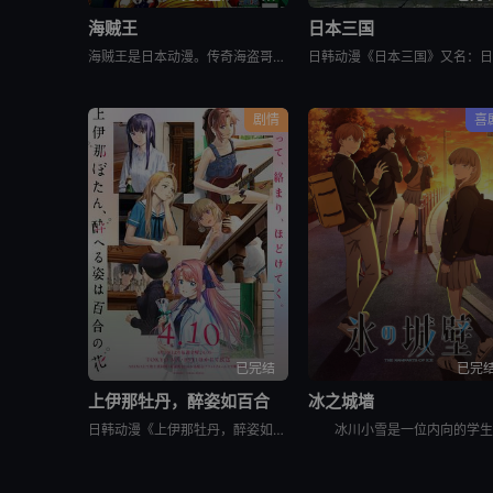
海贼王
日本三国
海贼王是日本动漫。传奇海盗哥尔•D•罗杰在临死前曾留下关于其毕生的财富“OnePiece”的消息，由此引得群雄并起，众海盗们为了这笔传说中的巨额财富展开争夺，各种势力、政权不断交替，整个世界进入了动荡混乱的“大海贼
剧情
喜
已完结
已完
上伊那牡丹，醉姿如百合
冰之城墙
日韩动漫《上伊那牡丹，醉姿如百合》又名：Kamiina Botan,Yoeru Sugata wa Yuri no Hana,the Drunken Appearance Is a Lily Flow