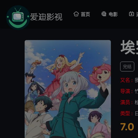
首页
电影
埃
完结
又名 :
导演 :
演员 :
类型 :
7.0
很差
较差
还