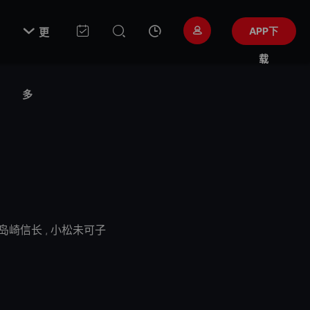

APP下
更
载
多
岛崎信长
,
小松未可子