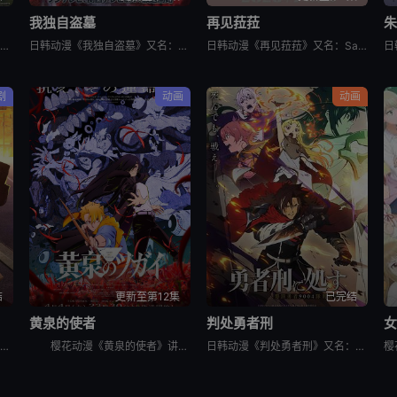
我独自盗墓
再见菈菈
日韩动漫《日本三国》又名：日本三國，讲述了：令和末期，日本因全球核战影响走向衰败，大量难民涌入，更严重的病毒、大地震、苛政与饥荒接连发生，引发民众暴动，国家体制崩溃，人口锐减至原来的十分之一以下，文明
日韩动漫《我独自盗墓》又名：盗墓王,盗掘王,Tomb Raider King,トウクツオウ,도굴왕，讲述了：2025年，世界各处惊现古墓，获得墓中“宝物”之人便能获得先人的异能，全世界为获得宝物而疯狂
日韩动漫《再见菈菈》又名：Sayonara Lara,再见,劳拉,さよならララ，讲述了：昔々あるところに、ララという人魚のプリンセスがおりました。海の王である父と、姉たちに愛されて、すくすくと育ちまし
剧
动画
动画
结
更新至第12集
已完结
黄泉的使者
判处勇者刑
冰川小雪是一位内向的学生，她总是向外筑起一道高高的心墙，只跟儿时好友安昙美姫互动。有一天，名叫雨宫凑的男孩，没来由地开始试图打进小雪的心房，扰乱了她平静的生活。 孤僻的小雪、受欢迎的美姫、没有边界
樱花动漫《黄泉的使者》讲述了，月落和亚晨是一对双胞胎兄妹，他们在一个与世隔绝的深山小村落里出生，被称为“分隔夜与昼的双子”。他们拥有获得特殊力量的资格，一场围绕他们的双使战斗也随之展开。 &nbs
日韩动漫《判处勇者刑》又名：勇者刑に処す,勇者处刑 惩罚勇者9004队服刑记录,勇者刑に処す 懲罰勇者9004隊刑務記録，讲述了：勇者刑是最严重的刑罚。犯了大罪被判处勇者刑的人，将受到勇者的惩罚。所谓