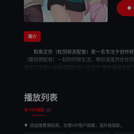
简介
和泉正宗（松冈祯丞配音）是一名专注于创作轻小
（藤田茜配音）一起的同居生活，哪知道虽然住在
责给正宗的小说画插图的是一位名叫“情色漫画老师
的真实面目，正宗有着诸多的猜测。然而，让正宗没
播放列表
VIP线路
12
因运维费用较高，仅限VIP用户观看，请升级观影。