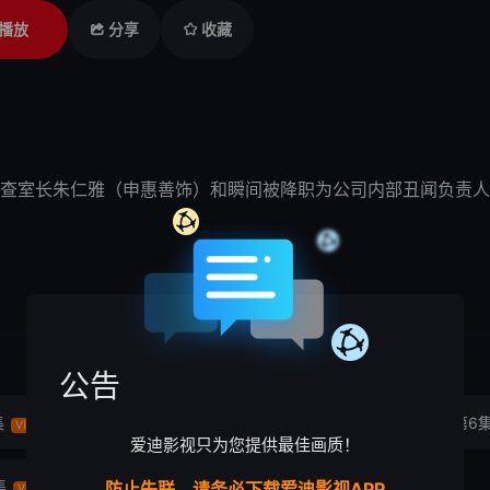
播放
分享
收藏
查室长朱仁雅（申惠善饰）和瞬间被降职为公司内部丑闻负责人
公告
集
第4集
第5集
第6
VIP
VIP
VIP
爱迪影视只为您提供最佳画质！
集
第12集
防止失联，请务必下载爱迪影视APP
VIP
VIP