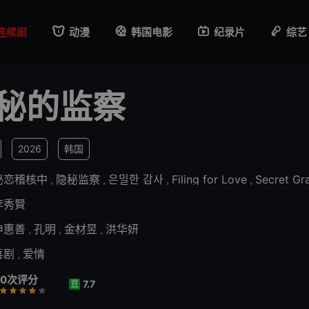
连续剧
动漫
韩国电影
纪录片
综艺
秘的监察
2026
韩国
秘恋稽核中
,
隐秘监察
,
은밀한 감사
,
Filing for Love
,
Secret Gr
李秀賢
申惠善
,
孔明
,
金材昱
,
洪华妍
喜剧
,
爱情
0次评分
7.7
豆
行
推荐
力荐