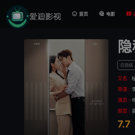
首页
电影
隐
已完结
又名 :
导演 :
演员 :
类型 :
7.7
很差
较差
还