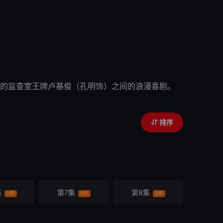
的监查室王牌卢基俊（孔明饰）之间的浪漫喜剧。
排序
集
第7集
第8集
VIP
VIP
VIP