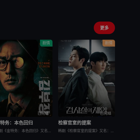
更多
剧情
剧情
已完结
已完结
金特务：本色回归
检察官室的提案
韩剧《金特务：本色回归》又名金部长,Agent Kim,김부장,金特务：本色回归，剧中主角金科长由苏志燮饰演。在剧中，金科长是敏智的父亲，也是一名朝鲜间谍。他被派去执行无数特别任务，包括17次朝鲜任务
韩剧《检察官室的提案》又名：检察官办公室的提议,检察官的提案(台),The Prosecutors Proposal,검사실의 제안，讲述了：改编自同名小说。一个是凶手的儿子，一个是受害者的儿子——一