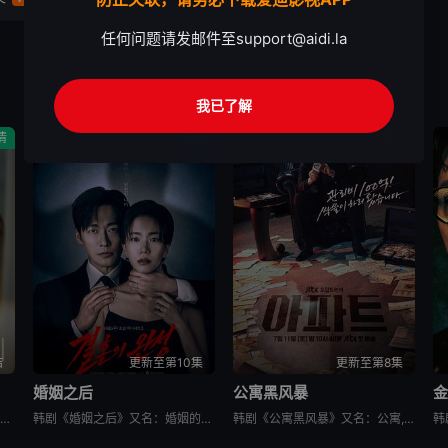
任何问题请发邮件至
support@aidi.la
我已了解
情
剧情
剧情
结
更新至第10集
更新至第8集
婚姻之后
公寓黑风暴
韩剧秘密关系改编自同名漫画。多温聪明机灵、足智多谋，努力摆脱贫困。但他的吝啬行为却惹恼了同事成贤，成贤讨厌他。在与自己贫困的父母发生冲突后，多温突然与成贤的关系越来越亲密，同时也在平衡着对前任导师
韩剧《婚姻之后》又名：婚姻的完成,The Husband,The Fulfillment of Marriage,결혼의 완성，讲述了：神经外科权威姜泰柱（南宫珉 饰）因为老婆高世允（李雪 饰）在提出
韩剧《公寓黑风暴》又名：公寓,The Apartment Job,아파트，讲述了：曾经的帮派老大急需现金，于是和有志成为律师的同伴合作，打算窃取住宅社区的储备基金，却意外揭开深藏的腐败真相。