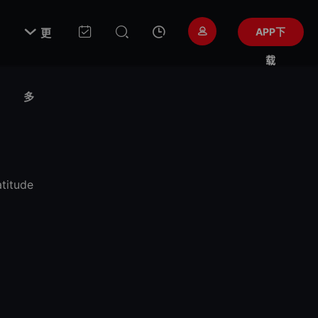

APP下
更
载
多
atitude