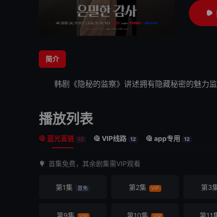
简介
韩剧《
隐秘的监察
》讲述拥有隐藏
秘密
的魅力监
播放列表
蓝光直链
VIP线路
app专用
12
12
12
首集免费，其余剧集需VIP观看
第1集
第2集
第3
首免
VIP
第9集
第10集
第11
VIP
VIP