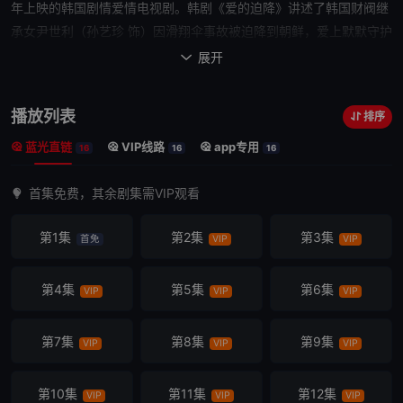
年上映的韩国剧情爱情电视剧。韩剧《
爱的迫降
》讲述了韩国财阀继
承女尹世利（孙艺珍 饰）因滑翔伞事故被迫降到朝鲜，爱上默默守护
她的朝鲜特级军官（玄彬 饰）的故事。
展开

播放列表
排序
蓝光直链
VIP线路
app专用
16
16
16
首集免费，其余剧集需VIP观看
第1集
第2集
第3集
首免
VIP
VIP
第4集
第5集
第6集
VIP
VIP
VIP
第7集
第8集
第9集
VIP
VIP
VIP
第10集
第11集
第12集
VIP
VIP
VIP