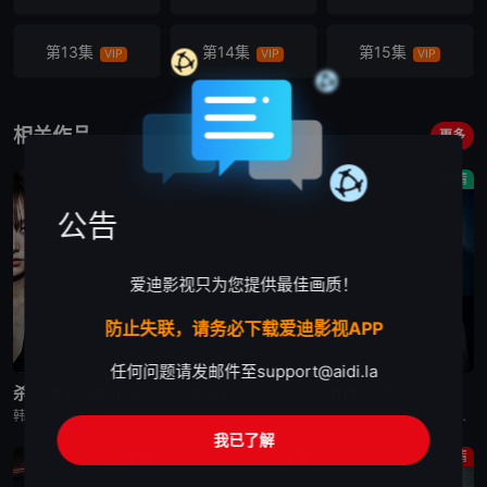
第13集
第14集
第15集
VIP
VIP
VIP
第16集
VIP
相关作品
更多
剧情
剧情
剧情
公告
爱迪影视只为您提供最佳画质！
防止失联，请务必下载爱迪影视APP
更新至第6集
已完结
更新至第10集
任何问题请发邮件至
support@aidi.la
杀人者的购物中心2
秘密关系
婚姻之后
韩剧《杀人者的购物中心2》又名：A Shop for Killers S2,A Shop for Killers Season 2,킬러들의 쇼핑몰2，讲述了：购物中心即将重新开张！郑进湾（李栋旭 饰
韩剧秘密关系改编自同名漫画。多温聪明机灵、足智多谋，努力摆脱贫困。但他的吝啬行为却惹恼了同事成贤，成贤讨厌他。在与自己贫困的父母发生冲突后，多温突然与成贤的关系越来越亲密，同时也在平衡着对前任导师
韩剧《婚姻之后》又名：婚姻的完成,The Husband,The Fulfillment of Marriage,결혼의 완성，讲述了：神经外科权威姜泰柱（南宫珉 饰）因为老婆高世允（李雪 饰）在提出
我已了解
剧情
剧情
剧情