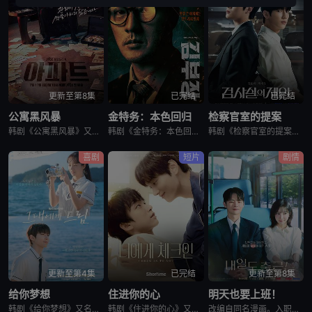
更新至第8集
已完结
已完结
公寓黑风暴
金特务：本色回归
检察官室的提案
韩剧《公寓黑风暴》又名：公寓,The Apartment Job,아파트，讲述了：曾经的帮派老大急需现金，于是和有志成为律师的同伴合作，打算窃取住宅社区的储备基金，却意外揭开深藏的腐败真相。
韩剧《金特务：本色回归》又名金部长,Agent Kim,김부장,金特务：本色回归，剧中主角金科长由苏志燮饰演。在剧中，金科长是敏智的父亲，也是一名朝鲜间谍。他被派去执行无数特别任务，包括17次朝鲜任务
韩剧《检察官室的提案》又名：检察官办公室的提议,检察官的提案(台),The Prosecutors Proposal,검사실의 제안，讲述了：改编自同名小说。一个是凶手的儿子，一个是受害者的儿子——一
喜剧
短片
剧情
更新至第4集
已完结
更新至第8集
给你梦想
住进你的心
明天也要上班！
韩剧《给你梦想》又名：Dream For You,그대에게 드림，讲述了：该剧是一部浪漫喜剧，讲述了连一个梦想都无所畏惧的十几岁，被现实挡住而受挫的二十几岁，像变成那样的大人的三十几岁的记者李载与一个
韩剧《住进你的心》又名：Check In To You,너에게 체크인，讲述了：一位是完美主义、以利益为重的冷酷CEO车道京，他计划卖掉一间充满魅力的民宿；另一位是感性、温柔且深爱这个民宿的经理尹智梧
改编自同名漫画。入职五年的智允在无聊的公司生活中与公司最挑剔的男上司时宇纠缠在了一起，甚至以不想结婚为由而逃跑的前男友秋天出现了...