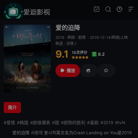
爱的迫降
2019
·
韩国
·
剧情
·
2019-12-14(韩国)上映
·
韩语
·
详情
9.1
15次评分
8.2
豆
很差
较差
还行
推荐
力荐
播放
简介
#爱情
#韩国
#颜值爆表
#甜
#颜狗的胜利
#喜剧
#2019
#tvN
爱的迫降
사랑의 불시착英文名为Crash Landing on You是2019