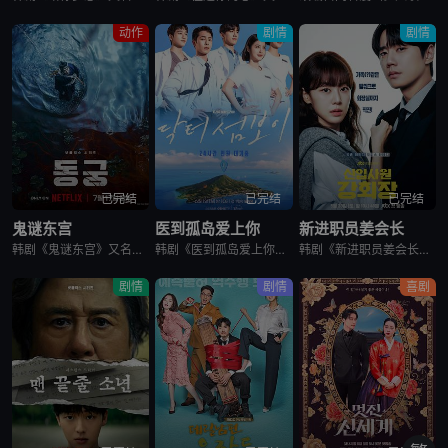
动作
剧情
剧情
已完结
已完结
已完结
鬼谜东宫
医到孤岛爱上你
新进职员姜会长
韩剧《鬼谜东宫》又名：东宫,East Palace,동궁，讲述了：讲述拥有穿梭于灵界能力的具天（南柱赫 饰）和能听见死者声音的宫女生姜（卢允瑞 饰）被王（曹承佑 饰）召见，以揭开笼罩在世子宫中的诅咒的
韩剧《医到孤岛爱上你》讲述了，立志成为顶尖整形外科医生都志义（李宰旭 饰），同身世神秘的助理护士陆遐俐（辛叡恩 饰），在命运安排下被分配到与世隔绝、恶名昭彰的“平同岛”上工作。两个同样受伤的灵魂，在艰
韩剧《新进职员姜会长》改编自同名小说。韩国10大财阀崔成集团的会长姜龙浩在宣布隐退后，与从天而降的新员工相撞，莫名其妙进入该员工身体后发生的故事。
剧情
剧情
喜剧