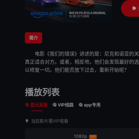
简介
电影《
我们的错误
》讲述的是：尼克和诺亚的关
真正适合对方。或者，相反地，
他们
会发现最好的选
以修复一切。
他们
能否放下过去，重新开始呢？
播放列表
蓝光直链
VIP线路
app专用
当前影片需VIP观看
1080p
VIP