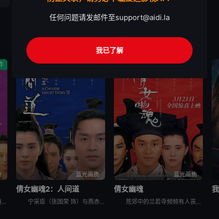
任何问题请发邮件至
support@aidi.la
我已了解
作
老电影
老电影
质
蓝光画质
蓝光画质
倩女幽魂2：人间道
倩女幽魂
小和尚十方（梁朝伟 饰）随师父白云（刘洵 饰）护送金佛去五台山。路上偶遇痞子道士燕赤霞（张学友 饰）杀死强盗无数，三人结下梁子。十方与师父夜宿鬼寺兰若寺。师父外出打探时，十方遭遇女鬼小卓（王祖贤
宁采臣（张国荣 饰）与燕赤霞（午马 饰）安葬好小倩的骨灰后，分道扬镳。宁采臣回到世间，正是奸臣当道，朝政混乱，民生困苦的时代。宁偶入一家黑店，险被残杀之际又被捕快误抓入狱，遇到名士诸葛卧龙（谷峰
荒郊中的兰若寺频频有人丧命，身无分文的书生宁采臣（张国荣 饰）不顾道士燕赤霞（午马 饰）的反对借宿在此。深夜，宁采臣邂逅女鬼聂小倩（王祖贤 饰），却不料小倩突露杀机，宁采臣的正直、善良打动了小倩，