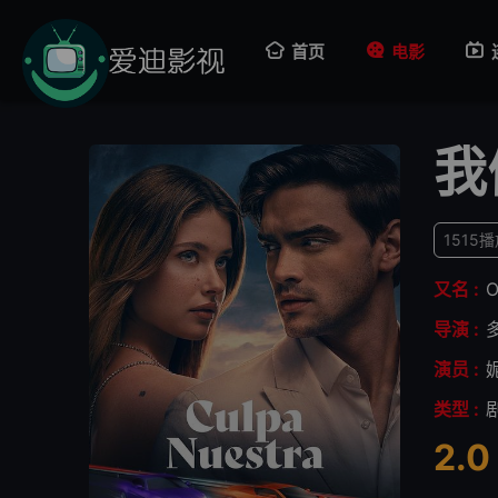
首页
电影
我
1515
又名 :
O
导演 :
演员 :
类型 :
2.0
很差
较差
还