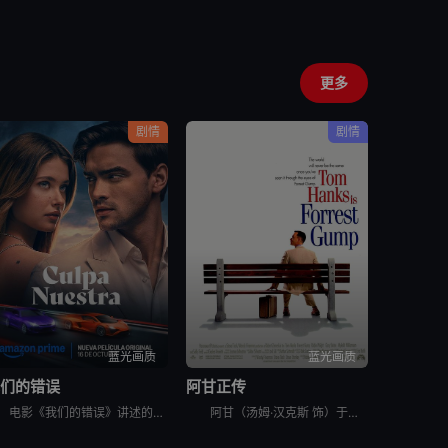
更多
剧情
剧情
蓝光画质
蓝光画质
我们的错误
阿甘正传
电影《我们的错误》讲述的是：尼克和诺亚的关系正处于最美好的时刻。然而，这对恋人似乎再也无法回到从前。一系列事件将接踵而至，让他们最终明白彼此是否真正适合对方。或者，相反地，他们会发现最好的选择是分
阿甘（汤姆·汉克斯 饰）于二战结束后不久出生在美国南方阿拉巴马州一个闭塞的小镇，他先天弱智，智商只有75，然而他的妈妈是一个性格坚强的女性，她常常鼓励阿甘“傻人有傻福”，要他自强不息。 &nbsp