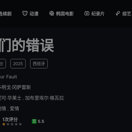
连续剧
动漫
韩国电影
纪录片
综艺
们的错误
播放
2025
西班牙
ur Fault
多明戈·冈萨雷斯
妮可·华莱士
,
加布里埃尔·格瓦拉
剧情
,
爱情
1次评分
5.5
豆
行
推荐
力荐