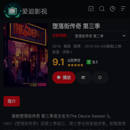
堕落街传奇 第三季
关联视频 :
2019
·
美国
·
剧情
·
2019-09-09(美国)上映
·
英语
·
详情
9.1
0次评分
9.1
豆
很差
较差
还行
推荐
力荐
播放
简介
美剧
堕落街传奇 第三季
英文名为The Deuce Season 3。
HBO《堕落街
传奇
》获第三季续订，第三季也将是最终季。剧集聚焦