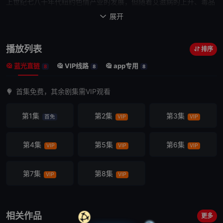
上世纪七八十年代纽约色情产业的发展，但随着艾滋病的上升、毒品
和暴力的泛滥，以及房地产业的更迭，色情行业被渐渐肃清。
展开

播放列表
排序
蓝光直链
VIP线路
app专用
8
8
8
首集免费，其余剧集需VIP观看
第1集
第2集
第3集
首免
VIP
VIP
第4集
第5集
第6集
VIP
VIP
VIP
第7集
第8集
VIP
VIP
相关作品
更多