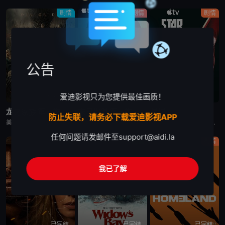
剧情
剧情
剧情
公告
爱迪影视只为您提供最佳画质！
更新至第7集
更新至第4集
已完结
龙之家族 第三季
末日地堡 第三季
星城
防止失联，请务必下载爱迪影视APP
美剧《龙之家族 第三季》，铁王座面前，绝无怜悯。
美剧《末日地堡 第三季》又名：羊毛战记,羊毛记,Silo Season 3，讲述了：当下，Juliette Nichols在被迫接受“净化”后幸存下来，但记忆却已丧失，而地堡正从叛乱中恢复，并面临着新
美剧《星城》为太空竞赛题材剧《为全人类》的衍生剧，是同一设定下的全新篇章。《星城》将我们带回太空竞赛另类历史重述的关键时刻——苏联成为首个实现载人登月的国家。但这次，我们将从铁幕后方探索这个故事，展现
任何问题请发邮件至
support@aidi.la
剧情
剧情
剧情
我已了解
已完结
已完结
已完结