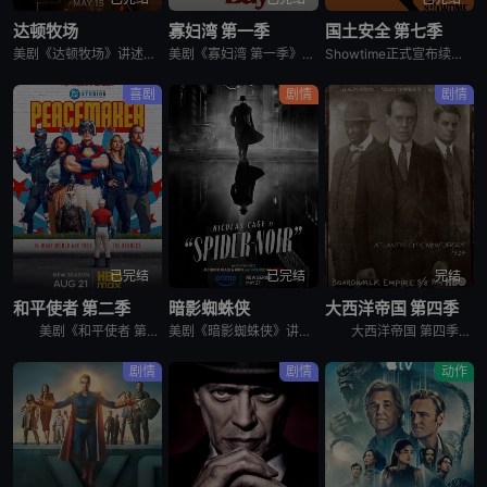
达顿牧场
寡妇湾 第一季
国土安全 第七季
美剧《达顿牧场》讲述了，抛开《黄石》时期经历的阴影，Beth和Rip努力共筑未来，但他们遭遇了残酷的新现实，以及一家不择手段、只为保住自己帝国的无情敌对牧场。在南得克萨斯州，血脉之深远胜于一切，宽恕转
美剧《寡妇湾 第一季》讲述了，新英格兰外海40英里处的寡妇湾，终年被迷雾笼罩。这里流传着百年前的海难传说，所有出海的渔民葬身深海，只留下满岛寡妇与一道血色诅咒。新任市长汤姆·洛夫蒂斯决心振兴衰败的小镇
Showtime正式宣布续订《国土安全》第7季。
喜剧
剧情
剧情
已完结
已完结
完结
和平使者 第二季
暗影蜘蛛侠
大西洋帝国 第四季
美剧《和平使者 第二季》英文名为：Peacemaker Season 2。和平使者的正义联盟面试似乎不太顺利，同时他和朋友们面对着天眼局的威胁，必须比以往更加团结。
美剧《暗影蜘蛛侠》讲述了，私家侦探本·莱利接下了几个看似简单的案子…结果却被黑帮、怪物和一个神秘的蛇蝎美人卷入一张阴谋之网，使他不得不再度面对自己曾经的身份：纽约唯一的超级英雄&quot;蜘蛛&quo
大西洋帝国 第四季英文名为Boardwalk Empire Season 4，在第三季播出三集后，《大西洋帝国 Boardwalk Empire》得到了HBO台新季即第四季的预订。 &nbsp;
剧情
剧情
动作