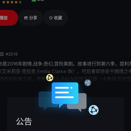
行
推荐
力荐
播放
分享
收藏
美国
#2016
eason 6是2016年剧情,战争,奇幻,冒险美剧。故事进行到第六季，提利昂
丝（艾米莉亚·
克拉克
Emilia Clarke 饰），可后者却亦处于
体游街的耻辱
之后
，是唯一的儿子如今的国王托曼（卡鲁姆·瓦尔里 Ca
斯蒂 Gwendoline Christie 饰）的保护之下最终顺利同哥哥琼恩
展开

 Rheon 饰）所占领的临冬城。
公告