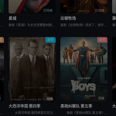
集
已完结
已完结
星城
达顿牧场
寡
美剧《末日地堡 第三季》又名：羊毛战记,羊毛记,Silo Season 3，讲述了：当下，Juliette Nichols在被迫接受“净化”后幸存下来，但记忆却已丧失，而地堡正从叛乱中恢复，并面临着新
美剧《星城》为太空竞赛题材剧《为全人类》的衍生剧，是同一设定下的全新篇章。《星城》将我们带回太空竞赛另类历史重述的关键时刻——苏联成为首个实现载人登月的国家。但这次，我们将从铁幕后方探索这个故事，展现
美剧《达顿牧场》讲述了，抛开《黄石》时期经历的阴影，Beth和Rip努力共筑未来，但他们遭遇了残酷的新现实，以及一家不择手段、只为保住自己帝国的无情敌对牧场。在南得克萨斯州，血脉之深远胜于一切，宽恕转
情
剧情
剧情
结
完结
完结
大西洋帝国 第四季
黑袍纠察队 第五季
大
美剧《暗影蜘蛛侠》讲述了，私家侦探本·莱利接下了几个看似简单的案子…结果却被黑帮、怪物和一个神秘的蛇蝎美人卷入一张阴谋之网，使他不得不再度面对自己曾经的身份：纽约唯一的超级英雄&quot;蜘蛛&quo
大西洋帝国 第四季英文名为Boardwalk Empire Season 4，在第三季播出三集后，《大西洋帝国 Boardwalk Empire》得到了HBO台新季即第四季的预订。 &nbsp;
美剧《黑袍纠察队 第五季》讲述了，这是祖国人的世界，完全受制于他反复无常、自大狂妄的意志。休伊、母乳和法兰奇被囚禁在一个“自由营”里。星光努力组织抵抗，对抗压倒性的超级英雄力量。喜美子下落不明。但