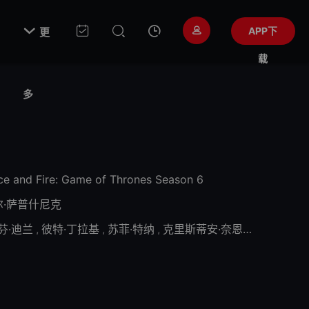

APP下
更
载
多
ce and Fire: Game of Thrones Season 6
尔·萨普什尼克
芬·迪兰
,
彼特·丁拉基
,
苏菲·特纳
,
克里斯蒂安·奈恩
,
阿尔菲·艾伦