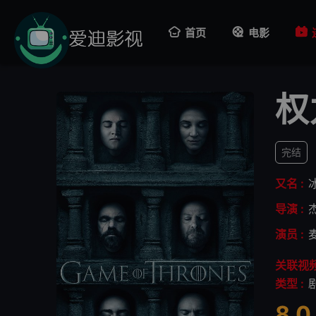
首页
电影
权
完结
又名 :
导演 :
演员 :
关联视频
类型 :
8.0