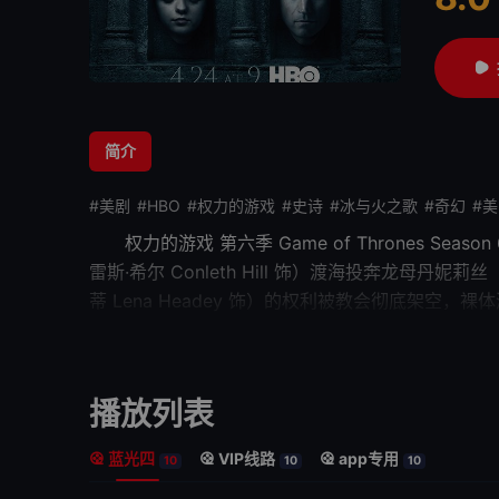
很差
较差
还
简介
#美剧
#HBO
#权力的游戏
#史诗
#冰与火之歌
#奇幻
#
权力的游戏 第六季
Game of Thrones S
雷斯·希尔 Conleth Hill 饰）渡海投奔龙母丹妮莉
蒂 Lena Headey 饰）的权利被教会彻底架空，裸
纳 Sophie Turner 饰）在骑士布蕾妮（格温多兰·克里
一步计划，即是夺回被小剥皮拉姆齐（伊万·瑞恩 Iwan
播放列表
蓝光四
VIP线路
app专用
10
10
10