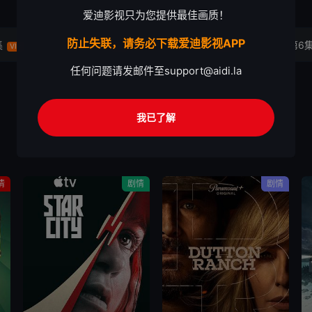
爱迪影视只为您提供最佳画质！
防止失联，请务必下载爱迪影视APP
集
第4集
第5集
第6
VIP
VIP
VIP
任何问题请发邮件至
support@aidi.la
我已了解
情
剧情
剧情