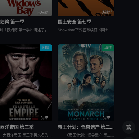
已完结
已完结
妇湾 第一季
国土安全 第七季
美剧《寡妇湾 第一季》讲述了，新英格兰外海40英里处的寡妇湾，终年被迷雾笼罩。这里流传着百年前的海难传说，所有出海的渔民葬身深海，只留下满岛寡妇与一道血色诅咒。新任市长汤姆·洛夫蒂斯决心振兴衰败的小镇
Showtime正式宣布续订《国土安全》第7季。
剧情
动作
完结
完结
西洋帝国 第三季
帝王计划：怪兽遗产 第二季
繁
大西洋帝国 第三季英文名为Boardwalk Empire Season 3，屡获殊荣的《大西洋帝国》（Boardwalk Empire）第三季将于北京时间9月17日播出，本季为12集。 &nbs
《帝王计划：怪兽遗产 第二季》讲述了，泰坦X并非普通的怪兽，它本身就是一场活生生的灾难。当它巨大的、散发着生物光辉的身躯冲破海面时，整个世界仿佛都屏住了呼吸。在第二季中，泰坦X成为了谜团的核心——