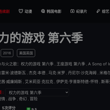
连续剧
动漫
韩国电影
纪录片
综艺
力的游戏 第六季
2016
美国
英国
冰与火之歌：权力的游戏 第六季
,
王座游戏 第六季
,
A Song of I
杰雷米·波德斯瓦
,
杰克·本德
,
马克·米罗
,
丹尼尔·沙克海姆
,
米格
麦茜·威廉姆斯
,
艾米莉亚·克拉克
,
伊萨克·亨普斯特德-怀特
,
斯蒂
 :
剧情
,
战争
,
奇幻
,
冒险
5次评分
9.5
豆