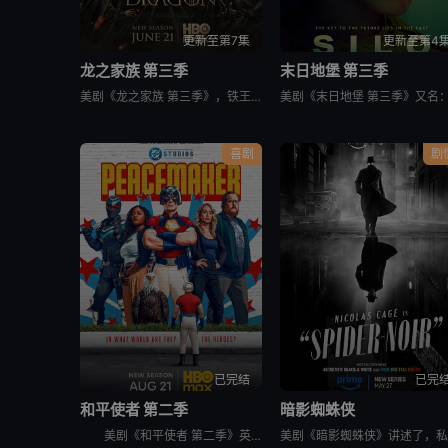
更新至第7集
更新至第4
龙之家族 第三季
末日地堡 第三季
美剧《龙之家族 第三季》，铁王座面前，绝无怜悯。
喜剧
剧
已完结
已完
和平使者 第二季
暗影蜘蛛侠
美剧《和平使者 第二季》英文名为：Peacemaker Season 2。和平使者的正义联盟面试似乎不太顺利，同时他和朋友们面对着天眼局的威胁，必须比以往更加团结。