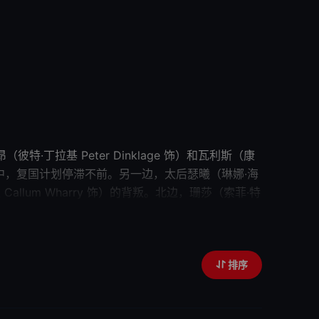
（彼特·丁拉基 Peter Dinklage 饰）和瓦利斯（康
困境之中，复国计划停滞不前。另一边，太后瑟曦（琳娜·海
llum Wharry 饰）的背叛。北边，珊莎（索菲·特
（基特·哈灵顿 Kit Harington 饰）汇合，
他们
的下
排序