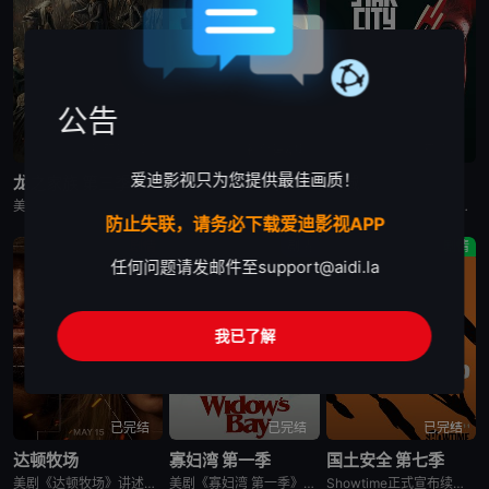
公告
更新至第7集
更新至第4集
已完结
爱迪影视只为您提供最佳画质！
龙之家族 第三季
末日地堡 第三季
星城
美剧《龙之家族 第三季》，铁王座面前，绝无怜悯。
美剧《末日地堡 第三季》又名：羊毛战记,羊毛记,Silo Season 3，讲述了：当下，Juliette Nichols在被迫接受“净化”后幸存下来，但记忆却已丧失，而地堡正从叛乱中恢复，并面临着新
美剧《星城》为太空竞赛题材剧《为全人类》的衍生剧，是同一设定下的全新篇章。《星城》将我们带回太空竞赛另类历史重述的关键时刻——苏联成为首个实现载人登月的国家。但这次，我们将从铁幕后方探索这个故事，展现
防止失联，请务必下载爱迪影视APP
剧情
剧情
剧情
任何问题请发邮件至
support@aidi.la
我已了解
已完结
已完结
已完结
达顿牧场
寡妇湾 第一季
国土安全 第七季
美剧《达顿牧场》讲述了，抛开《黄石》时期经历的阴影，Beth和Rip努力共筑未来，但他们遭遇了残酷的新现实，以及一家不择手段、只为保住自己帝国的无情敌对牧场。在南得克萨斯州，血脉之深远胜于一切，宽恕转
美剧《寡妇湾 第一季》讲述了，新英格兰外海40英里处的寡妇湾，终年被迷雾笼罩。这里流传着百年前的海难传说，所有出海的渔民葬身深海，只留下满岛寡妇与一道血色诅咒。新任市长汤姆·洛夫蒂斯决心振兴衰败的小镇
Showtime正式宣布续订《国土安全》第7季。