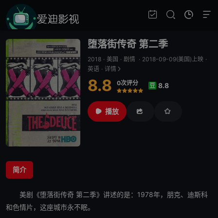
堕落街传奇 第二季
2018
·
美国
·
剧情
·
2018-09-09(美国)上映
·
英语
·
详情
8.8
0次评分
8.8
豆
很差
较差
还行
推荐
力荐
播放
简介
美剧《
堕落街传奇 第二季
》讲述的是：1978年，朋克、迪斯科
和色情片，这座城市永不眠。