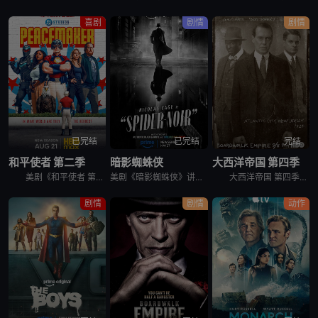
喜剧
剧情
剧情
已完结
已完结
完结
和平使者 第二季
暗影蜘蛛侠
大西洋帝国 第四季
美剧《和平使者 第二季》英文名为：Peacemaker Season 2。和平使者的正义联盟面试似乎不太顺利，同时他和朋友们面对着天眼局的威胁，必须比以往更加团结。
美剧《暗影蜘蛛侠》讲述了，私家侦探本·莱利接下了几个看似简单的案子…结果却被黑帮、怪物和一个神秘的蛇蝎美人卷入一张阴谋之网，使他不得不再度面对自己曾经的身份：纽约唯一的超级英雄&quot;蜘蛛&quo
大西洋帝国 第四季英文名为Boardwalk Empire Season 4，在第三季播出三集后，《大西洋帝国 Boardwalk Empire》得到了HBO台新季即第四季的预订。 &nbsp;
剧情
剧情
动作