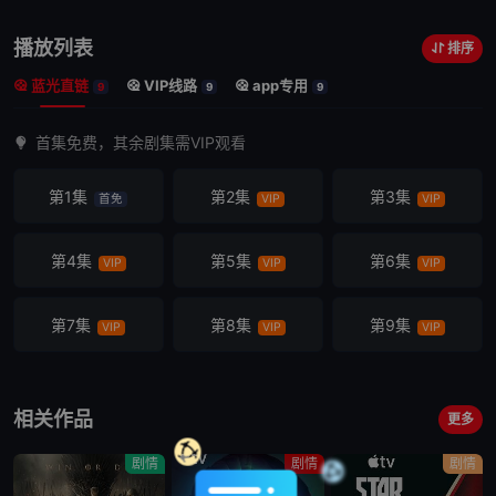
播放列表
排序
蓝光直链
VIP线路
app专用
9
9
9
首集免费，其余剧集需VIP观看
第1集
第2集
第3集
首免
VIP
VIP
第4集
第5集
第6集
VIP
VIP
VIP
第7集
第8集
第9集
VIP
VIP
VIP
相关作品
更多
剧情
剧情
剧情