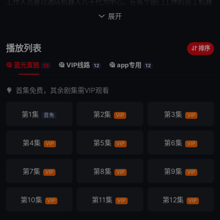
工作人员是以酒店机器人八千代为中心，在各个部门工作的员工机器
人们。它们一边等待老板的归来和再次迎接人类的时刻，一边在没有
展开

住客的酒店里专心致志地工作，这样的日子仿佛永无止境。 而对于这
样的八千代等人，现在，小小的
奇迹
即将发生——
播放列表
排序
蓝光直链
VIP线路
app专用
12
12
12
首集免费，其余剧集需VIP观看
第1集
第2集
第3集
首免
VIP
VIP
第4集
第5集
第6集
VIP
VIP
VIP
第7集
第8集
第9集
VIP
VIP
VIP
第10集
第11集
第12集
VIP
VIP
VIP