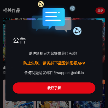
相关作品
更多
喜剧
剧情
动作
公告
爱迪影视只为您提供最佳画质！
更新至第1171集
已完结
更新至第2集
防止失联，请务必下载爱迪影视APP
海贼王
日本三国
我独自盗墓
任何问题请发邮件至
support@aidi.la
海贼王是日本动漫。传奇海盗哥尔•D•罗杰在临死前曾留下关于其毕生的财富“OnePiece”的消息，由此引得群雄并起，众海盗们为了这笔传说中的巨额财富展开争夺，各种势力、政权不断交替，整个世界进入了动荡混乱的“大海贼
日韩动漫《日本三国》又名：日本三國，讲述了：令和末期，日本因全球核战影响走向衰败，大量难民涌入，更严重的病毒、大地震、苛政与饥荒接连发生，引发民众暴动，国家体制崩溃，人口锐减至原来的十分之一以下，文明
日韩动漫《我独自盗墓》又名：盗墓王,盗掘王,Tomb Raider King,トウクツオウ,도굴왕，讲述了：2025年，世界各处惊现古墓，获得墓中“宝物”之人便能获得先人的异能，全世界为获得宝物而疯狂
动画
剧情
动作
我已了解