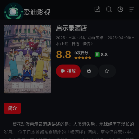
启示录酒店
2025
·
日本
·
科幻 动画 灾难
·
2025-04-09(日
本)上映
·
日语
·
详情
8.8
0次评分
8.8
豆
很差
较差
还行
推荐
力荐
播放
简介
樱花动漫
启示录酒店
讲述的是：人类消失后，地球经历了漫长的
岁月。 位于日本首都东京银座的「银河楼」酒店，至今仍在营业中。