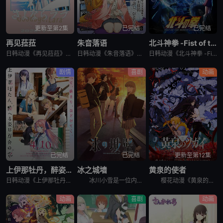
更新至第2集
已完结
已完结
再见菈菈
朱音落语
北斗神拳 -Fist of the North Star-
日韩动漫《再见菈菈》又名：Sayonara Lara,再见,劳拉,さよならララ，讲述了：昔々あるところに、ララという人魚のプリンセスがおりました。海の王である父と、姉たちに愛されて、すくすくと育ちまし
日韩动漫《朱音落语》又名：落语朱音,Akane-banashi,あかね噺，讲述了：朱音从小就非常崇拜身为落语家的父亲，经常在门后偷看父亲练习的模样。然而，父亲参加「真打」晋升测验却遭到无情地逐出师门之
日韩动漫《北斗神拳 -Fist of the North Star-》又名：北⽃之拳 -Fist of the North Star-,北斗の拳 -FIST OF THE NORTH STAR-，讲述
剧情
喜剧
动画
已完结
已完结
更新至第12集
上伊那牡丹，醉姿如百合
冰之城墙
黄泉的使者
日韩动漫《上伊那牡丹，醉姿如百合》又名：Kamiina Botan,Yoeru Sugata wa Yuri no Hana,the Drunken Appearance Is a Lily Flow
冰川小雪是一位内向的学生，她总是向外筑起一道高高的心墙，只跟儿时好友安昙美姫互动。有一天，名叫雨宫凑的男孩，没来由地开始试图打进小雪的心房，扰乱了她平静的生活。 孤僻的小雪、受欢迎的美姫、没有边界
樱花动漫《黄泉的使者》讲述了，月落和亚晨是一对双胞胎兄妹，他们在一个与世隔绝的深山小村落里出生，被称为“分隔夜与昼的双子”。他们拥有获得特殊力量的资格，一场围绕他们的双使战斗也随之展开。 &nbs
动画
喜剧
动画