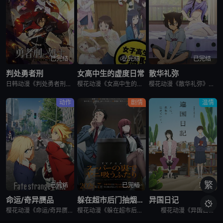
已完结
已完结
已完结
判处勇者刑
女高中生的虚度日常
散华礼弥
日韩动漫《判处勇者刑》又名：勇者刑に処す,勇者处刑 惩罚勇者9004队服刑记录,勇者刑に処す 懲罰勇者9004隊刑務記録，讲述了：勇者刑是最严重的刑罚。犯了大罪被判处勇者刑的人，将受到勇者的惩罚。所谓
樱花动漫《女高中生的虚度日常》又名：女子高中生的虚度日常,女高中生的无所事事,女高中生的浪费青春,Wasteful Days of High School Girls,女子高生の無駄づかい，讲述了：性
樱花动漫《散华礼弥》又名Sankarea,僵尸哪有那么萌？(台),さんかれあ,散华礼弥，讲述了：散华礼弥（内田真礼 配音）本该是一个快乐活泼的女孩，可是与亡母过分想象的外貌激发了父亲散华团一郎（石冢运
动作
剧情
温情
繁
已完结
已完结
完结
命运/奇异赝品
躲在超市后门抽烟的两人
异国日记

樱花动漫《命运/奇异赝品》讲述了，魔术师与英灵为夺取能如愿所偿的愿望机“圣杯”而展开圣杯战争。日本的第五次圣杯战争结束后的几年，在美国西部的城市雪原市被观测到有新的圣杯战争预兆，集结的魔术师与英灵……
樱花动漫《躲在超市后门抽烟的两人》讲述了，每天过着社畜生活的上班族佐佐木，唯一的慰藉就是常去超市的收银员山田。某天疲惫不堪的他再次前往超市寻求治愈，却发现山田刚好不在。郁闷的他试图通过抽烟缓解压力，却
樱花动漫《异国日记》讲述了，少女小说家的高代槙生在姐姐夫妇的葬礼上，面对被亲戚们互相推诿的姐姐的遗孤·朝无法视而不见，顺势决定收养她。但是把侄女带回去之后，不善交际的槙生才发现自己不适合和谁一起生