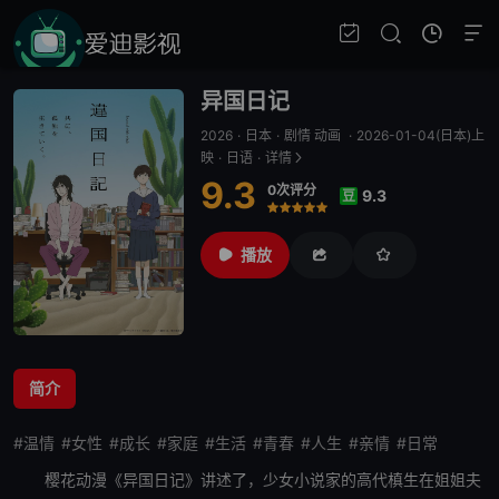
异国日记
2026
·
日本
·
剧情 动画
·
2026-01-04(日本)上
映
·
日语
·
详情
9.3
0次评分
9.3
豆
很差
较差
还行
推荐
力荐
播放
简介
#温情
#女性
#成长
#家庭
#生活
#青春
#人生
#亲情
#日常
樱花动漫《
异国日记
》讲述了，少女小说家的高代槙生在
姐姐
夫