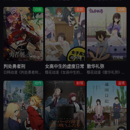
动画
喜剧
动画
已完结
已完结
已完结
判处勇者刑
女高中生的虚度日常
散华礼弥
日韩动漫《判处勇者刑》又名：勇者刑に処す,勇者处刑 惩罚勇者9004队服刑记录,勇者刑に処す 懲罰勇者9004隊刑務記録，讲述了：勇者刑是最严重的刑罚。犯了大罪被判处勇者刑的人，将受到勇者的惩罚。所谓
樱花动漫《女高中生的虚度日常》又名：女子高中生的虚度日常,女高中生的无所事事,女高中生的浪费青春,Wasteful Days of High School Girls,女子高生の無駄づかい，讲述了：性
樱花动漫《散华礼弥》又名Sankarea,僵尸哪有那么萌？(台),さんかれあ,散华礼弥，讲述了：散华礼弥（内田真礼 配音）本该是一个快乐活泼的女孩，可是与亡母过分想象的外貌激发了父亲散华团一郎（石冢运
动作
剧情
温情