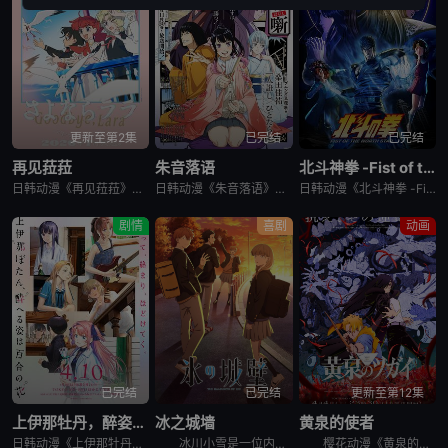
更新至第2集
已完结
已完结
再见菈菈
朱音落语
北斗神拳 -Fist of the North Star-
日韩动漫《再见菈菈》又名：Sayonara Lara,再见,劳拉,さよならララ，讲述了：昔々あるところに、ララという人魚のプリンセスがおりました。海の王である父と、姉たちに愛されて、すくすくと育ちまし
日韩动漫《朱音落语》又名：落语朱音,Akane-banashi,あかね噺，讲述了：朱音从小就非常崇拜身为落语家的父亲，经常在门后偷看父亲练习的模样。然而，父亲参加「真打」晋升测验却遭到无情地逐出师门之
日韩动漫《北斗神拳 -Fist of the North Star-》又名：北⽃之拳 -Fist of the North Star-,北斗の拳 -FIST OF THE NORTH STAR-，讲述
剧情
喜剧
动画
已完结
已完结
更新至第12集
上伊那牡丹，醉姿如百合
冰之城墙
黄泉的使者
日韩动漫《上伊那牡丹，醉姿如百合》又名：Kamiina Botan,Yoeru Sugata wa Yuri no Hana,the Drunken Appearance Is a Lily Flow
冰川小雪是一位内向的学生，她总是向外筑起一道高高的心墙，只跟儿时好友安昙美姫互动。有一天，名叫雨宫凑的男孩，没来由地开始试图打进小雪的心房，扰乱了她平静的生活。 孤僻的小雪、受欢迎的美姫、没有边界
樱花动漫《黄泉的使者》讲述了，月落和亚晨是一对双胞胎兄妹，他们在一个与世隔绝的深山小村落里出生，被称为“分隔夜与昼的双子”。他们拥有获得特殊力量的资格，一场围绕他们的双使战斗也随之展开。 &nbs