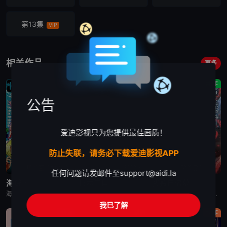
第13集
VIP
相关作品
更多
喜剧
剧情
动作
公告
爱迪影视只为您提供最佳画质！
防止失联，请务必下载爱迪影视APP
更新至第1171集
已完结
更新至第2集
任何问题请发邮件至
support@aidi.la
海贼王
日本三国
我独自盗墓
海贼王是日本动漫。传奇海盗哥尔•D•罗杰在临死前曾留下关于其毕生的财富“OnePiece”的消息，由此引得群雄并起，众海盗们为了这笔传说中的巨额财富展开争夺，各种势力、政权不断交替，整个世界进入了动荡混乱的“大海贼
日韩动漫《日本三国》又名：日本三國，讲述了：令和末期，日本因全球核战影响走向衰败，大量难民涌入，更严重的病毒、大地震、苛政与饥荒接连发生，引发民众暴动，国家体制崩溃，人口锐减至原来的十分之一以下，文明
日韩动漫《我独自盗墓》又名：盗墓王,盗掘王,Tomb Raider King,トウクツオウ,도굴왕，讲述了：2025年，世界各处惊现古墓，获得墓中“宝物”之人便能获得先人的异能，全世界为获得宝物而疯狂
我已了解
动画
剧情
动作