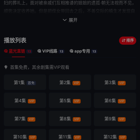
妇的葬礼上，面对被亲戚们互相推诿的
姐姐
的遗孤·朝无法视而不见，
顺势决定收养她。但是把侄女带回去
之后
，不善交际的槙生才发现自
己不适合和谁一起生活。于此相对，不认生的朝面对“不像大人的大
展开

人”的槙生却也坦率的接受了。女王和如小狗般侄女就此展开了同居
生活……
播放列表
排序
蓝光直链
VIP线路
app专用
13
13
13
首集免费，其余剧集需VIP观看
第1集
第2集
第3集
首免
VIP
VIP
第4集
第5集
第6集
VIP
VIP
VIP
第7集
第8集
第9集
VIP
VIP
VIP
第10集
第11集
第12集
VIP
VIP
VIP