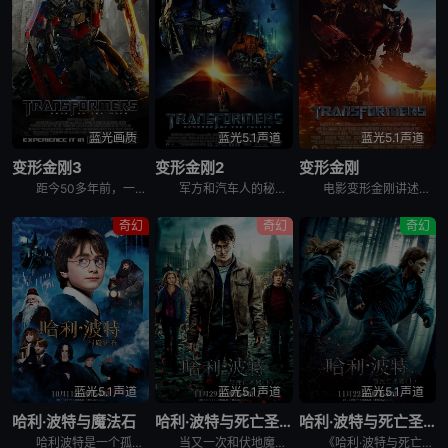
蓝光画质
蓝光5.1声道
蓝光5.1声道
变形金刚3
变形金刚2
变形金刚
距今50多年前，一艘来自赛博坦的飞船坠落月球，由此引发了美苏两国的太空竞赛。人类争相登上月球，只为一探飞船残骸中的秘密。时间回到21世纪初，经过几番征战，汽车人终于挫败霸天虎的入侵，继而与人类合作
军方和汽车人的秘密合作计划面临被取消的危险，而重新复活的威震天和红蜘蛛引领霸天虎军队，密谋夺取能量源，企图在地球掀起又一场腥风血雨。 &nbsp; &nbsp; &nbsp; &nbsp; &nb
电影变形金刚讲述的是：“霸天虎”的先遣部队旋风和毒蝎袭击了美军位于卡塔尔的军事基地，与此同时，路障帮助他的搭档迷乱潜入了美国总统的座机空中一号，通过电脑获悉，要想找到威震天就必须找到维特维奇家族的
奇幻
奇幻
奇幻
蓝光5.1声道
蓝光5.1声道
蓝光5.1声道
哈利·波特与魔法石
哈利·波特与死亡圣器(下)
哈利·波特与死亡圣器(上)
哈利波特是一个孤儿，从小寄养在姨妈家，受尽欺凌。但就在哈利11岁生日的时候，他意外收到了霍格沃茨学院的入学通知书。哈利从该学院派来接他的巨人海格口中得知，这是一间魔法学院，并得知了自己的身世，原来
当又一次和伏地魔（拉尔夫·费因斯 Ralph Fiennes 饰）的意识连通，哈利·波特（丹尼尔·雷德克里夫 Daniel Radcliffe 饰）断定最后一件魂器藏在霍格沃茨，于是和罗恩（鲁伯特
《哈利·波特与死亡圣器》邓不利多死后，伏地魔（Ralph Fiennes 饰）与食死徒入侵魔法学校，魔法部也被伏地魔的爪牙操控，邪恶的阴云笼罩魔法世界上空。在哈利·波特（丹尼尔·雷德克里夫 Dan