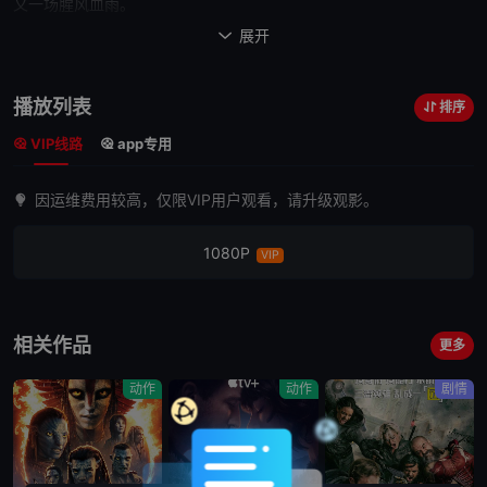
又一场腥风血雨。
此时主人公萨姆（希安·拉博夫 Shia LaBeouf 饰）告别相恋的女
展开

友米凯拉（
梅根
·福克斯 Megan Fox 饰），要开始自己梦寐以求的大
学生活了，但一切似乎都不那么顺利，一块小小的魔方碎片似乎在给
播放列表
排序
予萨姆某种启示。为了获取魔方里的信息，霸天虎开始了对萨姆的追
VIP线路
app专用
击，擎天柱为了保护萨姆而牺牲，萨姆受其感召，决定重新担负起自
己的使命。 萨
因运维费用较高，仅限VIP用户观看，请升级观影。
姆在自己室友里奥（雷蒙·罗德里格斯 Ramon Rodriguez 饰）和“机
器战士”西蒙斯（约翰·托尔托罗 John Turturro 饰）的帮助下，与女
1080P
VIP
友米凯拉根据魔方碎片给萨姆的提示来到了埃及，
他们
在金字塔里发
现了能量源。而此时，霸天虎的军队也赶到了埃及。军方此时有一小
队人马也在...
相关作品
更多
动作
动作
剧情