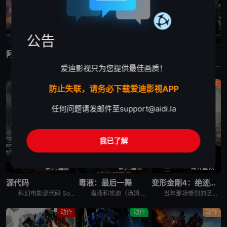
公告
蓝光画质
蓝光画质
蓝光画质
阿凡达：火与烬
峡谷
雷霆特攻队*
《阿凡达：火与烬》聚焦杰克·萨利与奈蒂莉一家的命运起伏，在前作的情感余波之上，深刻描绘一个家族在战火中如何成长、并共同守护血脉相连的情感纽带的历程，从而将故事推向更具张力的全新维度。此外，潘多拉的
电影《峡谷 The Gorge》讲述的是：两名训练有素的特工被派往神秘峡谷的对立两侧执行保护任务，并因此变得亲密。当邪恶势力出现时，他们必须携手合作，以求在峡谷中的未知险境中生存下来。
《雷霆特攻队*》中集结了一支颠覆传统的反英雄团队——“二代黑寡妇”叶莲娜、“冬兵”巴基、“红色守卫”阿列克谢、“幽灵”、“模仿大师”和“美国密探”约翰·沃克。在发现陷入了瓦伦蒂娜设置的死亡陷阱后，
爱迪影视只为您提供最佳画质！
科幻
动作
动作
防止失联，请务必下载爱迪影视APP
任何问题请发邮件至
support@aidi.la
我已了解
蓝光画质
蓝光画质
蓝光画质
源代码
毒液：最后一舞
变形金刚4：绝迹重生
科幻电影源代码 Source Code讲述在阿富汗执行任务的美国空军飞行员科特史蒂文斯上尉（杰克·吉伦哈尔 Jake Gyllenhaal 饰）突然惊醒，发现自己在一辆高速行驶的列车上，而他的身边
毒液和埃迪（汤姆·哈迪 Tom Hardy 饰）迎来至暗时刻。一边是人类神秘组织的穷追猛打，一边是外星共生体大军入侵地球，他们一心同体，花式解锁海陆空作战新形态。面对两边的疯狂追捕，这对亡命搭档将
当年那场惨烈的芝加哥大战，汽车人虽然成功击退了霸天虎的入侵，却也让地球人对他们失去了应有的信任与尊重。由美国中情局组建的“墓风”部队对所有的变形金刚进行无差别的猎杀，一时间汽车人和霸天虎全都在地球
动作
动作
动作