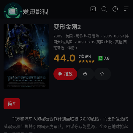
变形金刚2
2009
·
美国
·
动作 科幻 冒险
·
2009-06-24(中
国大陆/美国),2009-06-19(英国)上映
·
英语,西
班牙语
·
详情
44.0
7次评分
7.8
豆
很差
较差
还行
推荐
力荐
播放
简介
军方和汽车人的
秘密
合作计划面临被取消的危险，而重新复活的
威震天和红蜘蛛引领霸天虎军队，密谋夺取能量源，企图在地球掀起