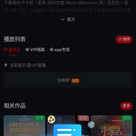
子离婚的卢卡斯（麦斯·米科尔森 Mads Mikkelsen 饰）目前在一家
托儿所工作，心地善良个性温和的他很快就受到了同事和孩子们的喜
爱，其中，一个名叫卡拉（安妮卡·韦德科普 Annika Wedderkopp
展开

饰）的早熟
女孩
对卢卡斯尤为的亲近。面对
女孩
幼稚 而单纯的示好，
卢卡斯只能婉转的拒绝，可令他没有想到的是，这一举动将他的生活
播放列表
排序
推向了风口浪尖。卡拉报复性的谎言让卢卡斯背负起了性侵女童的罪
蓝光五
VIP线路
app专用
名，一时间，这个好好先生成为了整个小镇排挤和压迫的对象。好友
的愤怒，前妻的不
信任
，爱犬的死亡和
陌生人
的恶意让卢卡斯几近崩
当前影片需VIP观看
溃，而当小小的卡拉吐露真相
之后
，恶意却并没有随着卢卡斯的重获
清白
而划下句点。
1080P
VIP
相关作品
更多
剧情
剧情
悬疑