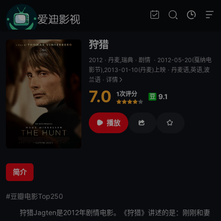
狩猎
2012
·
丹麦,瑞典
·
剧情
·
2012-05-20(戛纳电
影节),2013-01-10(丹麦)上映
·
丹麦语,英语,波
兰语
·
详情
7.0
1次评分
9.1
豆
很差
较差
还行
推荐
力荐
播放
简介
#豆瓣电影Top250
狩猎
Jagten是2012年剧情电影。《
狩猎
》讲述的是：刚刚和妻