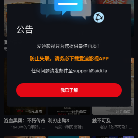
公告
蓝光画质
蓝光画质
蓝光画质
普通事故
远山淡影
爆弹
爱迪影视只为您提供最佳画质！
电影《普通事故》讲述了，一场看似微不足道的事故，却引发连锁反应，导致事态不断升级。
电影《远山淡影》讲述了：1982年，英国。一位年轻有抱负的日英混血作家准备书写其母亲——1952年，英国。战后移英的日本妇人悦子，因长女自杀而忆起在长崎的最后一段时光。悦子与妇人幸子相遇，幸子也准
一个神秘中年男子醉酒后袭击了一台自动售货机和便利店店员，被警方拘留。他声称自己拥有超能力，并预测东京将有炸弹。从秋叶原爆炸事件算起，他预测接下来还会有三次爆炸，间隔一小时。随后，他一边回避着警察的
防止失联，请务必下载爱迪影视APP
剧情
剧情
剧情
任何问题请发邮件至
support@aidi.la
我已了解
蓝光画质
蓝光画质
蓝光画质
浴血黑帮：不朽传奇
利刃出鞘3
触不可及
1940年的伯明翰，在第二次世界大战的混乱中，汤米·谢尔比（基里安·墨菲 饰）从自我放逐中回归，直面着迄今为止最具破坏性的清算。家族和国家的未来岌岌可危，汤米必须面对自己心中的恶魔，并选择是直面它
电影《利刃出鞘3》讲述了：大侦探布兰科（丹尼尔·克雷格 饰）来到有着黑暗历史的小镇教会，与诚恳的年轻神父（乔什·奥康纳 饰）携手合作，调查一桩不可能的完美犯罪。
电影《触不可及》讲述了：因为一次跳伞事故，白人富翁菲利普Philippe（弗朗索瓦·克鲁塞 François Cluzet 饰）瘫痪在床，欲招聘一名全职陪护。由于薪酬高，应聘者云集，个个舌灿莲花，