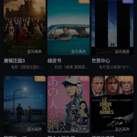
剧情
剧情
剧情
蓝光画质
蓝光画质
蓝光画质
唐顿庄园3
绿皮书
世贸中心
电影《唐顿庄园3》讲述了玛丽身陷公众丑闻，家族面临财务困境，全家面临着社会耻辱的威胁。克劳利家族必须拥抱变革，与下一代一起引领唐顿庄园走向未来。
托尼（维果·莫腾森 Viggo Mortensen 饰）是一个吊儿郎当游手好闲的混混，在一家夜总会做侍者。这间夜总会因故要停业几个月，可托尼所要支付的房租和生活费不会因此取消，所以他的当务之急是去
本片是以美国“911”事件为背景的灾难片，故事重现了当时那场突如其来的灾难。9月11日的一个美妙清晨，消防总署突然警铃大作，接到世贸中心遭到恐怖袭击而倒塌的消息后，消防警员约翰·迈克洛林（尼古拉斯
温情
剧情
老电影
蓝光画质
蓝光画质
蓝光画质