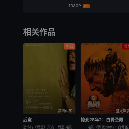
1080P
VIP
相关作品
科幻
惊
高清中字
蓝光画
后室
惊变28年2：白骨圣殿
恐怖片《后室》又名：后室(电影版),边缘空间：电影,嚇房(港),嚇房(戏院独家加长版),Backrooms: Everything Must Go Edition w,Bonus Footage,Ba
电影《惊变28年2：白骨圣殿》