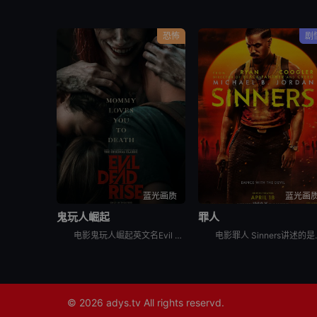
恐怖
剧
蓝光画质
蓝光画
鬼玩人崛起
罪人
电影鬼玩人崛起英文名Evil Dead Rise，讲述了：一对感情疏离的姐妹终于重聚，姐姐艾莉（阿丽莎·萨瑟兰 Alyssa Sutherland 饰）意外被恶魔附体，妹妹贝丝（莉莉·沙利文 Li
电影罪人 Sinners讲述的是：双胞胎兄弟（迈克
© 2026
adys.tv
All rights reservd.