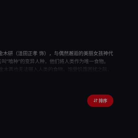
金木研（洼田正孝 饰），与偶然邂逅的美丽
女孩
神代
叫“喰种”的变异人种，
他们
将人类作为唯一食物。
的金木再也无法摄入人类的食物，饱受饥饿困扰之际，
大泉洋 饰）和部下全力追查“喰种”的行踪。人类和
排序