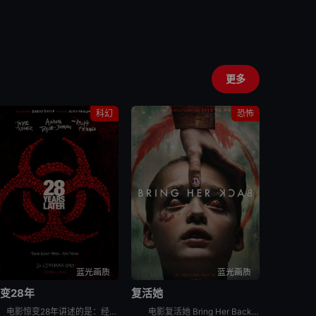
更多
科幻
恐怖
蓝光画质
蓝光画质
变28年
复活她
电影惊变28年讲述的是：经历病毒浩劫的幸存者们在远离城市的地方建立了新的聚集区，平静的生活却在28年后被再次打破。更加致命的病毒变异，日渐扭曲的人性与欲望，人类的命运将会何去何从？影片为《惊变28
电影复活她 Bring Her Back讲述的是：一对兄妹在他们新寄养母亲的偏远住所中，发现了一个可怕的仪式。