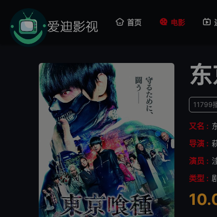
首页
电影
东
11799
又名 :
导演 :
演员 :
类型 :
10.
很