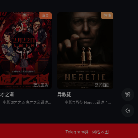
喜剧
惊悚
蓝光画质
蓝光画质
诡才之道
异教徒
繁
电影诡才之道 鬼才之道讲述的是：所有人都只关心闹鬼吓不吓人，却没人关心鬼闹得累不累。在著名闹鬼圣地“旺来温泉大饭店”414号房里，过气女鬼天后「凯萨琳」（张榕容 饰）和三流阴间经纪人「Makoto
电影异教徒 Heretic讲述了两名女传教士被引诱到一个古怪危险的男人家里，试图改变他的信仰，开启了一场猫捉老鼠的游戏。

Telegram群
网站地图