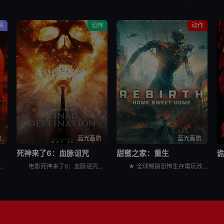
情
恐怖
动作
质
蓝光画质
蓝光画质
死神来了6：血脉诅咒
甜蜜之家：重生
尔·B·乔丹 Michael B. Jordan 饰）试图摆脱不愉快的过往，回到家乡想重新开始，但却发现更为恐怖的邪恶势力正等待着他们的回归……
电影死神来了6：血脉诅咒讲述了，大学生史蒂芬妮（凯特琳·桑塔·胡安娜 Kaitlyn Santa Juana 饰）饱受反复出现的暴力恶梦所困扰，于是决定回到家乡，寻找唯一可能打破这个循环的人，并拯
★ 全球暢銷恐怖生存電玩改編首搬大銀幕！ &nbsp; &nbsp; &nbsp; &nbsp; &nbsp; &nbsp; &nbsp; &nbsp; &nbsp; &nbsp; &nbsp;