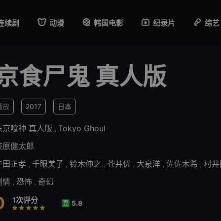
连续剧
动漫
韩国电影
纪录片
综艺
京食尸鬼 真人版
播放
2017
日本
东京喰种 真人版
,
Tokyo Ghoul
萩原健太郎
洼田正孝
,
千眼美子
,
铃木伸之
,
苍井优
,
大泉洋
,
佐佐木希
,
村井
剧情
,
恐怖
,
奇幻
0
1次评分
5.8
豆
差
较差
还行
推荐
力荐