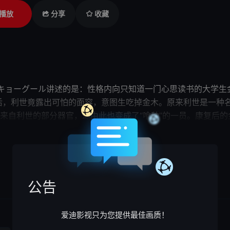
播放
分享
收藏
キョーグール讲述的是：性格内向只知道一门心思读书的大学生
后，利世竟露出可怕的面容，意图生吃掉金木。原来利世是一种名
来自利世的部分器官，却由此也变成了“喰种”的一员。康复后
于“喰种”群集的安全区。与此同时，CCG上等搜查官真户吴绪（
展开

種トーキョーグール根据同名漫画改编。
公告
爱迪影视只为您提供最佳画质！