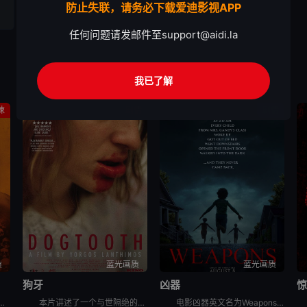
防止失联，请务必下载爱迪影视APP
任何问题请发邮件至
support@aidi.la
我已了解
悚
剧情
剧情
质
蓝光画质
蓝光画质
狗牙
凶器
惊
讲述了：末日丧钟再度敲响，带领观众直视人性毁灭的炼狱，感染者的威胁和幸存人类的邪恶。
本片讲述了一个与世隔绝的奇怪家庭。家庭成员由一对父母和大儿子、两个女儿组成，一家五口终日生活在一座隐秘的大宅子里。三个孩子自小被父亲隔离于此，他们不能接触除父母外的人，对高墙之外的世界几乎一无所知
电影凶器英文名为Weapons，讲述了：同一个晚上的同一个时间，同一个班级里的所有小孩，都神秘地失踪了，除了一个小孩。整个小镇都开始怀疑，究竟是谁或背后有什么原因，导致这些小孩都不见了？