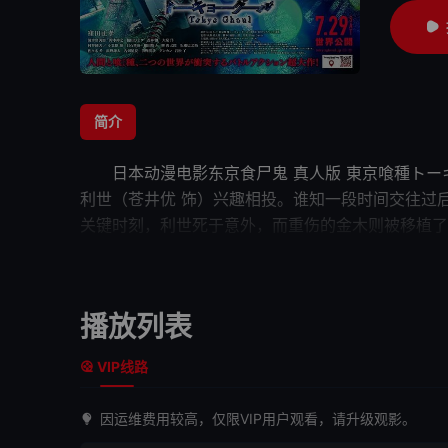
简介
日本动漫电影
东京食尸鬼 真人版
東京喰種トー
利世（苍井优 饰）兴趣相投。谁知一段时间交往过
关键时刻，利世死于意外，而重伤的金木则被移植了
他被在咖啡馆工作的董香（清水富美加 饰）介绍栖身
食尸鬼的战争一触即发……
东京食尸鬼 真人版
東京喰
播放列表
VIP线路
因运维费用较高，仅限VIP用户观看，请升级观影。