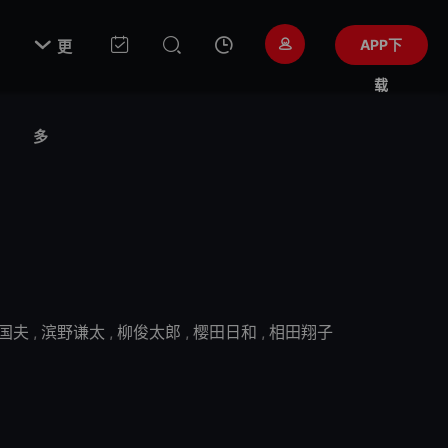

APP下
更
载
多
国夫
,
滨野谦太
,
柳俊太郎
,
樱田日和
,
相田翔子