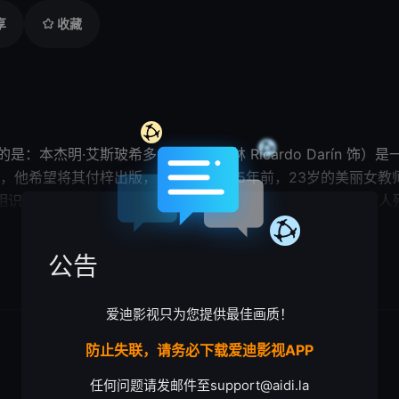
享
收藏
 ojos讲述的是：本杰明·艾斯玻希多（里卡杜·达林 Ricardo Da
，他希望将其付梓出版，了却心愿。25年前，23岁的美丽女教
o 饰）相识相恋，然而就在两人已谈婚论嫁之际，莉莉
安娜
在公寓被人
莉
安娜
死亡现场所震撼，本杰明执着地展开调查，从此卷入这桩
展开

届奥斯卡金像奖最佳外语片奖；2009年哈瓦那电影节观众奖、最佳男主角奖（
公告
爱迪影视只为您提供最佳画质！
防止失联，请务必下载爱迪影视APP
任何问题请发邮件至
support@aidi.la