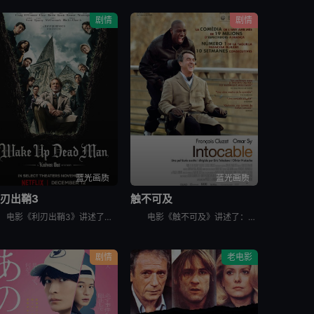
剧情
剧情
蓝光画质
蓝光画质
刃出鞘3
触不可及
电影《利刃出鞘3》讲述了：大侦探布兰科（丹尼尔·克雷格 饰）来到有着黑暗历史的小镇教会，与诚恳的年轻神父（乔什·奥康纳 饰）携手合作，调查一桩不可能的完美犯罪。
电影《触不可及》讲述了：因为一次跳伞事故，白人富翁菲利普Philippe（弗朗索瓦·克鲁塞 François Cluzet 饰）瘫痪在床，欲招聘一名全职陪护。由于薪酬高，应聘者云集，个个舌灿莲花，
剧情
老电影