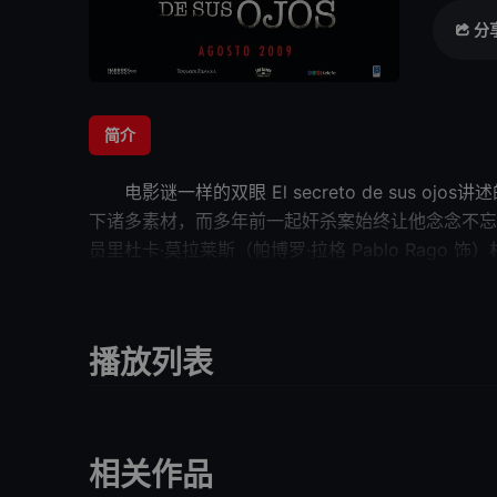
分
简介
电影
谜一样的双眼
El secreto de sus
下诸多素材，而多年前一起奸杀案始终让他念念不忘
员里杜卡·莫拉莱斯（帕博罗·拉格 Pablo Rag
杰明的同事甚至随便找个外来移民顶罪。也许是为莉
secreto de sus ojos荣获2010年第82
团特别奖。
播放列表
相关作品