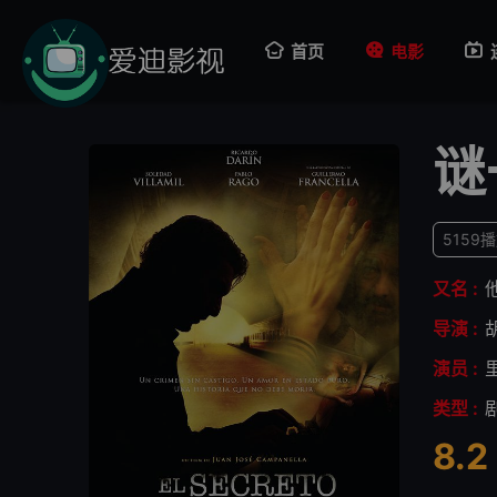
首页
电影
谜
5159
又名 :
导演 :
演员 :
类型 :
8.2
很差
较差
还