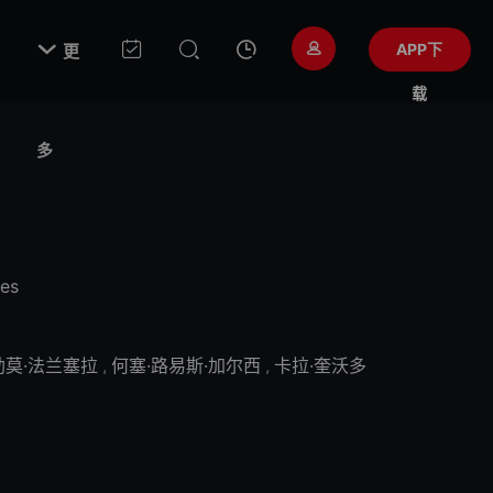

APP下
更
载
多
yes
勒莫·法兰塞拉
,
何塞·路易斯·加尔西
,
卡拉·奎沃多