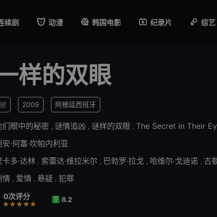
连续剧
动漫
韩国电影
纪录片
综艺
一样的双眼
播放
2009
阿根廷
西班牙
他们眼中的秘密
,
谜情追凶
,
谜样的双眼
,
The Secret in Their E
胡安·何塞·坎帕内利亚
里卡多·达林
,
索蕾达·维拉米尔
,
巴勃罗·拉戈
,
哈维尔·戈迪诺
,
古
剧情
,
爱情
,
悬疑
,
犯罪
0次评分
8.2
豆
行
推荐
力荐