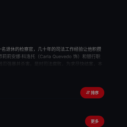
rín 饰）是一名退休的检察官，几十年的司法工作经验让他积攒
师莉莉
安娜
·科洛托（Carla Quevedo 饰）和银行职
残忍强暴并杀害。是时司法腐败，为求尽快结案，本
扑朔迷离的爱恨疑案之中……
谜一样的双眼
El
Ricardo Darín）、最佳导演奖、最佳音乐奖、评审
排序
更多