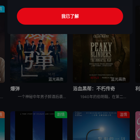
情
悬疑
剧情
我已了解
质
蓝光画质
蓝光画质
爆弹
浴血黑帮：不朽传奇
利
电影《远山淡影》讲述了：1982年，英国。一位年轻有抱负的日英混血作家准备书写其母亲——1952年，英国。战后移英的日本妇人悦子，因长女自杀而忆起在长崎的最后一段时光。悦子与妇人幸子相遇，幸子也准
一个神秘中年男子醉酒后袭击了一台自动售货机和便利店店员，被警方拘留。他声称自己拥有超能力，并预测东京将有炸弹。从秋叶原爆炸事件算起，他预测接下来还会有三次爆炸，间隔一小时。随后，他一边回避着警察的
1940年的伯明翰，在第二次世界大战的混乱中，汤米·谢尔比（基里安·墨菲 饰）从自我放逐中回归，直面着迄今为止最具破坏性的清算。家族和国家的未来岌岌可危，汤米必须面对自己心中的恶魔，并选择是直面它
情
剧情
温情