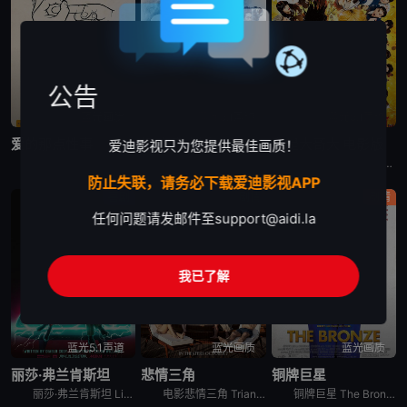
公告
蓝光画质
蓝光5.1声道
蓝光5.1声道
爱的那点性事
银魂 真人版
我是大哥大 电影版
爱迪影视只为您提供最佳画质！
爱的那点性事 The Little Death是一部关于爱情、性..欲、关系等多元素喜剧电影。影片充满了澳式幽默，把一个严重幻想症的女人，一堆面临困扰的夫妻等等一些角色巧妙地联系到一起。
这是一个外星人和地球人混居的时代，在外星移民的压迫和统治下，流传百年的武士道精神已然没落，然而，在一片倾颓之势面前，依然有一群人默默的遵守着他们的准则和正义。家道中落的青年志村新八（菅田将晖 饰）
电影我是大哥大 电影版 今日から俺は！！劇場版讲述的是：三桥贵志以转校为契机，决定在新学校“嚣张”一把，从此做个不良少年。为了能在同学中获得存在感，他还特地去发廊弄了一头金色卷发。而和他转到同一所
防止失联，请务必下载爱迪影视APP
喜剧
剧情
剧情
任何问题请发邮件至
support@aidi.la
我已了解
蓝光5.1声道
蓝光画质
蓝光画质
丽莎·弗兰肯斯坦
悲情三角
铜牌巨星
丽莎·弗兰肯斯坦 Lisa Frankenstein是2024年美国喜剧,爱情,恐怖,奇幻电影。《丽莎·弗兰肯斯坦》设定在1989年，讲述一个不受欢迎的高中生在一个电闪雷鸣之夜意外复活了一具英俊的
电影悲情三角 Triangle of Sadness讲述的是：Carl和Yaya是一对很有影响力的模特夫妇。时装周结束后，他们受邀来到一艘游艇进行豪华的跨洋之旅，船员们都非常尽职地为度假者们服务。
铜牌巨星 The Bronze讲述的是：霍普（梅丽莎·劳奇 Melissa Rauch 饰）从小就立志成为一名体操运动员，在一场世界级的比赛中，霍普虽然脚踝受伤却依然忍痛完成了比赛动作并获得了铜牌