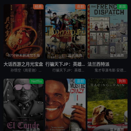
经典
喜剧
美国
97分钟未删减加长版
蓝光画质
蓝光画质
大话西游之月光宝盒
行骗天下JP：英雄篇
法兰西特派
孙悟空（周星驰）护送唐三藏（罗家英）去西天取经路上，与牛魔王合谋欲杀害唐三藏，并偷走了月光宝盒，此举使观音萌生将其铲除心思，经唐三藏请求，孙悟空被判五百年后重新投胎做人赎其罪孽。五百年后孙悟空化身
行骗天下JP：英雄篇 映画コンフィデンスマンJP 英雄編是2022年日本喜剧电影。信用诈欺师系列继香港、马来西亚，第三部电影版将舞台拉到了欧洲！ &nbs
鬼才导演韦斯·安德森众所瞩目的《法兰西特派週报》，故事从二十世纪法国一间美国报社萌芽，一家驻法国城市的美国杂志社，将一段又一段的精彩故事放送给世人。藉由三则引人入胜的专题报导，带著观众展开冒险奇想
Netflix
喜剧
狗狗
蓝光画质
蓝光
蓝光画质