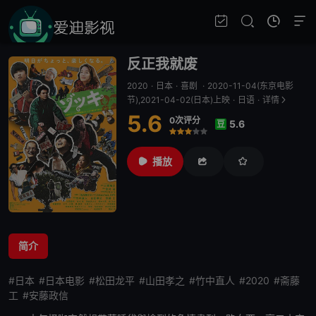
反正我就废
2020
·
日本
·
喜剧
·
2020-11-04(东京电影
节),2021-04-02(日本)上映
·
日语
·
详情
5.6
0次评分
5.6
豆
很差
较差
还行
推荐
力荐
播放
简介
#日本
#日本电影
#松田龙平
#山田孝之
#竹中直人
#2020
#斋藤
工
#安藤政信