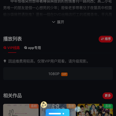
中年怪咖突然想帶著睡袋與撿到的色情書刊一路向西；高二小宅
男唯一的朋友是個一心想死的少年；廢柴老爹帶著兒子夜襲高中校園
偷沙袋居然遇到鬼？還有一個在DVD出租店打工的孤獨青年。平凡而
細瑣，但仍充滿靈魂的小故事，看似漫不經心，卻無縫組成如拼布般
展开

多彩而親切的篇章。在庶民日常間提煉日系乾燥幽默，無以名狀的神
來之筆，讓人嘴角不爭氣地上揚。
播放列表
排序
三位重量級斜槓影人竹中直人、山田孝之、齊藤工聯手
VIP线路
app专用
改編「孤高天才漫畫家」大橋裕之的早期代表作品，力求原汁原味萃
取原作精神，全片在漫畫家故鄉愛知縣蒲郡市拍攝，政府民間全員全
因运维费用较高，仅限VIP用户观看，请升级观影。
力支持！將數個短篇故事串起，吉岡里帆、松田龍平、滿島真之介、
國村隼等人輪番上陣，幕前幕後豪華陣容通力合作，打造趣味橫生的
1080P
VIP
魔性小品。
相关作品
更多
喜剧
喜剧
喜剧