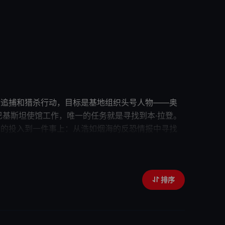
国发动追捕和猎杀行动，目标是
基地
组织头号人物——奥
美国驻巴基斯坦使馆工作，唯一的任务就是寻找到本·拉登。
舍的投入到一件事上：从浩如烟海的反恐情报中寻找
根据她的情报潜入巴基斯坦展开斩首行动，成功击毙奥
位奥斯卡女性导演凯瑟琳·毕格罗执导的《
猎杀本·拉登
》汇
排序