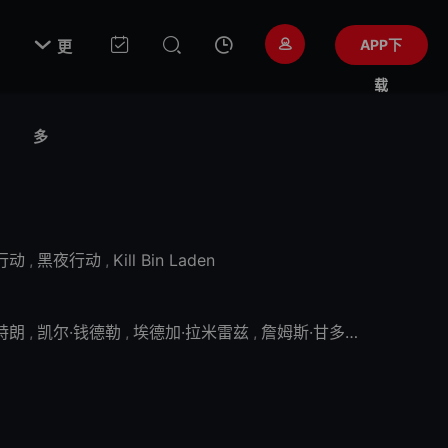

APP下
更
载
多
行动
,
黑夜行动
,
Kill Bin Laden
特朗
,
凯尔·钱德勒
,
埃德加·拉米雷兹
,
詹姆斯·甘多菲尼
,
克里斯·