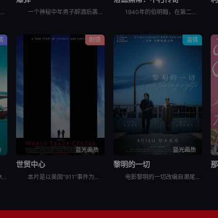
电影《远山淡影》讲述了：1982年，英国。一位年轻有抱负的日英混血作家准备书写其母亲——1952年，英国。战后移英的日本妇人悦子，因长女自杀而忆起在长崎的最后一段时光。悦子与妇人幸子相遇，幸子也准
一个神秘中年男子醉酒后袭击了一台自动售货机和便利店店员，被警方拘留。他声称自己拥有超能力，并预测东京将有炸弹。从秋叶原爆炸事件算起，他预测接下来还会有三次爆炸，间隔一小时。随后，他一边回避着警察的
1940年的伯明翰，在第二次世界大战的混乱中，汤米·谢尔比（基里安·墨菲 饰）从自我放逐中回归，直面着迄今为止最具破坏性的清算。家族和国家的未来岌岌可危，汤米必须面对自己心中的恶魔，并选择是直面它
情
剧情
温情
质
蓝光画质
蓝光画质
世贸中心
黎明的一切
托尼（维果·莫腾森 Viggo Mortensen 饰）是一个吊儿郎当游手好闲的混混，在一家夜总会做侍者。这间夜总会因故要停业几个月，可托尼所要支付的房租和生活费不会因此取消，所以他的当务之急是去
本片是以美国“911”事件为背景的灾难片，故事重现了当时那场突如其来的灾难。9月11日的一个美妙清晨，消防总署突然警铃大作，接到世贸中心遭到恐怖袭击而倒塌的消息后，消防警员约翰·迈克洛林（尼古拉斯
电影黎明的一切改编自濑尾麻衣子的同名小说，讲述拥有常人难以理解的疾病和烦恼的同事二人互相帮助度过各自创伤的故事。患有经前综合征的藤沢美纱，因为刚转职来的山添孝俊做的某件事而爆发怒火。陷入自我厌恶的