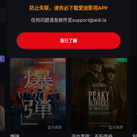
防止失联，请务必下载爱迪影视APP
任何问题请发邮件至
support@aidi.la
我已了解
情
悬疑
剧情
质
蓝光画质
蓝光画质
爆弹
浴血黑帮：不朽传奇
利