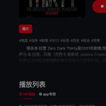
简介
#美国
#战争
#剧情
#2012
#反恐
#历史
#政治
#惊悚
猎杀本·拉登
Zero Dark Thirty是20
萨马·本·拉登。玛雅（杰西卡·查斯坦 Jessica
尽管对当时局内使用酷刑审讯恐怖分子感到不忍，但
到一根稻草，然后用它压死一只叫做本·拉登的骆驼。
萨马·本·拉登。而在这一切结束后的玛雅却不知道该
集前作《
拆弹部队
》的原班底，聚焦美国反恐十年，讲
播放列表
VIP线路
app专用