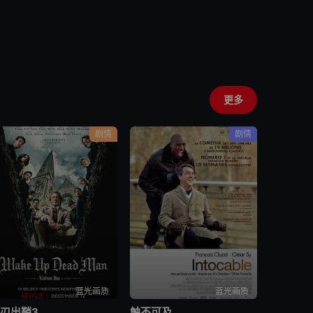
更多
剧情
剧情
蓝光画质
蓝光画质
刃出鞘3
触不可及