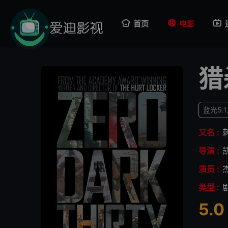
首页
电影
猎
蓝光5.
又名 :
导演 :
演员 :
类型 :
5.0
很差
较差
还