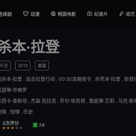
连续剧
动漫
韩国电影
纪录片
综艺
杀本·拉登
1声道
2012
美国
刺杀本·拉登
,
追击拉登行动
,
00:30凌晨密令
,
杀死本·拉登
,
斩首
凯瑟琳·毕格罗
杰西卡·查斯坦
,
杰森·克拉克
,
乔尔·埃哲顿
,
詹妮弗·艾莉
,
马克·斯
剧情
,
惊悚
,
历史
2次评分
7.6
豆
行
推荐
力荐