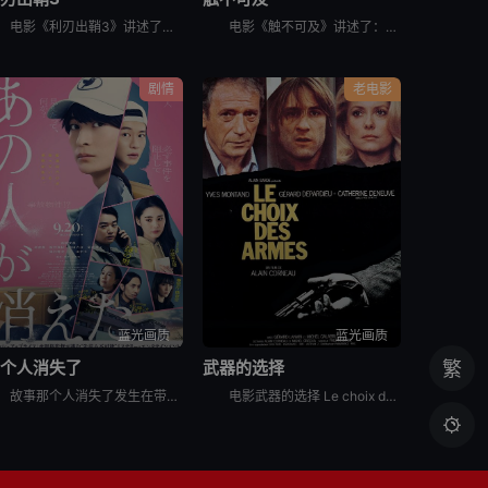
电影《利刃出鞘3》讲述了：大侦探布兰科（丹尼尔·克雷格 饰）来到有着黑暗历史的小镇教会，与诚恳的年轻神父（乔什·奥康纳 饰）携手合作，调查一桩不可能的完美犯罪。
电影《触不可及》讲述了：因为一次跳伞事故，白人富翁菲利普Philippe（弗朗索瓦·克鲁塞 François Cluzet 饰）瘫痪在床，欲招聘一名全职陪护。由于薪酬高，应聘者云集，个个舌灿莲花，
剧情
老电影
蓝光画质
蓝光画质
那个人消失了
武器的选择
繁
故事那个人消失了发生在带有“人一个接一个消失”传说的公寓里，讲述了青年投递员丸子在每天出入公寓的过程中，偶然得知了可疑住户的“秘密”。以那一天为界，他被卷入了意想不到的大事件…
电影武器的选择 Le choix des armes讲述了，一对囚犯Serge和Mickey越狱离开监狱之后却遭人伏击，这是他们不得不去到Serge的老朋友Noel那庇护。Mickey却有自己的想
