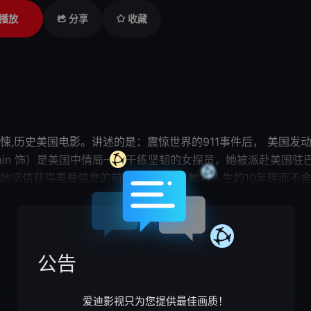
播放
分享
收藏
01年剧情,惊悚,历史美国电影。讲述的是：震惊世界的911事件后， 美
 Chastain 饰）是美国中情局一位干练坚韧的女探员，她被派赴
她坚信获得重要信息的前提高于一切。她将人生的10年锲而不
最终她的努力获得回报——2011年5月1日，美国海豹突击队
展开

何去何从……
猎杀本·拉登
Zero Dark Thirty由影史唯一一
述世界上有史以来规模最...
公告
爱迪影视只为您提供最佳画质！