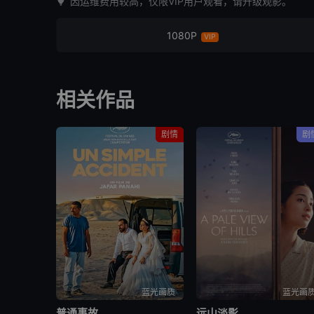
因运维费用较高，仅限VIP用户观看，请升级观影。
1080P
VIP
相关作品
剧情
剧
蓝光画质
蓝光画
普通事故
远山淡影