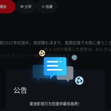
播放
分享
收藏
是2022年纪录片。再就職も決まり、長期出張で大阪に通うこ
り成長した佳奈は、おじさんの自転車を使
って来た小山さんや吉田くんとも一緒に京
で大勢が集うパーティー中にふと感
展开

なのか知りたくておじさんの元
触れ合ったり、普段は一人のおじさんの生
故に「嬉しい」という気持ちと、「寂しさ」もある気持
はどう成長していくのでしょうか。
公告
爱迪影视只为您提供最佳画质！