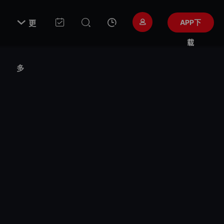

APP下
更
载
多