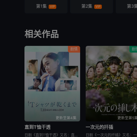
第1集
第2集
第3
VIP
VIP
相关作品
剧情
剧
更新至第4集
更新至第5
直到T恤干透
一次元的扦插
日剧《直到T恤干透》又名：直到T恤干了为止(台),T恤晾干为止,T恤渐干,Until the T-Shirt Dries,Ｔシャツが乾くまで，讲述了：40岁的杂志编辑咲子（苍井优 饰）原本深信自己拥有