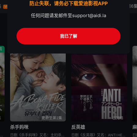
防止失联，请务必下载爱迪影视APP
集
第4集
第5集
第6
VIP
VIP
VIP
任何问题请发邮件至
support@aidi.la
我已了解
情
剧情
悬疑
集
更新至第2集
已完结
杀手妈咪
反英雄
麻
日剧《一次元的扦插》又名：一次元的紫阳花,Labyrinth of Hortensia and the Minotaur,一次元の挿し木，讲述了：遗传学研究室的博士生七濑悠（山田凉介 饰）一直无法走出
日剧《杀手妈咪》又名：主妇杀手,有夫之妇杀手,Married Woman Killer,A Bona Fide Killer,유부녀 킬러，讲述了：改编自同名漫画。35岁的俞宝娜过着相夫教子的普通生活
日剧《反英雄》又名：ANTI HERO,アンチヒーロー，讲述了：本剧超越了“律政电视剧”的框架，通过长谷川博己饰演的反英雄，向观众传达“正义到底是什么?”“被认为是世上的恶，真的是坏事吗?”，以快速的