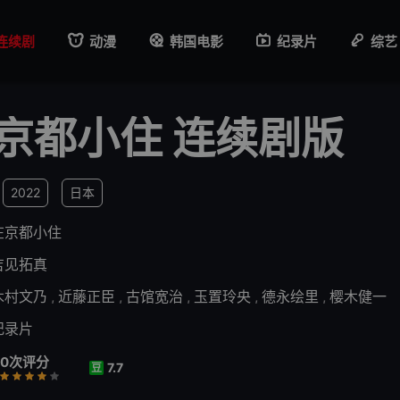
连续剧
动漫
韩国电影
纪录片
综艺
京都小住 连续剧版
2022
日本
在京都小住
吉见拓真
木村文乃
,
近藤正臣
,
古馆宽治
,
玉置玲央
,
德永绘里
,
樱木健一
纪录片
0次评分
7.7
豆
行
推荐
力荐