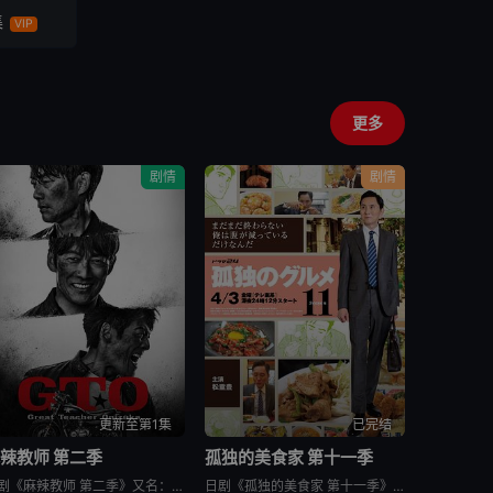
集
VIP
更多
剧情
剧情
更新至第1集
已完结
辣教师 第二季
孤独的美食家 第十一季
日剧《麻辣教师 第二季》又名：GTO 2,GTO 続編，讲述了：故事背景设定在由大型企业出资设立的私立诚进学园。在这个推崇数字化管理、师生评价透明化的“令和教育现场”，52岁的鬼塚英吉将出任班主任。面
日剧《孤独的美食家 第十一季》又名：孤独のグルメ Season11，讲述了：《孤独的美食家》 第11季宣布回归，定档4月3日开播。这也是继2022年10月第10季播出以来，该系列时隔三年半再次推出新一