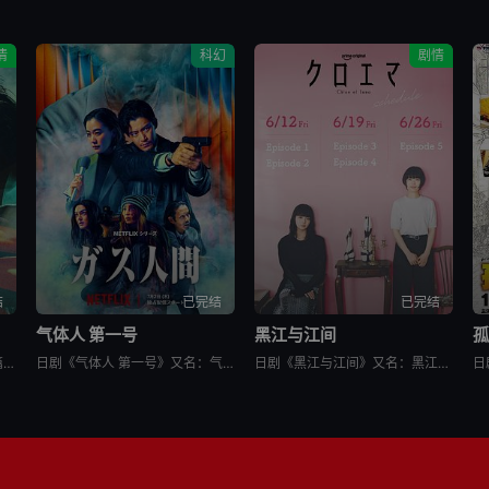
情
科幻
剧情
结
已完结
已完结
篇
气体人 第一号
黑江与江间
孤
日剧《新选组镇魂歌 京都决战篇》又名：ちるらん 新撰組鎮魂歌 配信ドラマ,ちるらん 新撰組鎮魂歌 京都決戦篇，讲述了：幕末的江户，终日打架斗殴、被称作“刺头”的土方岁三，与近藤勇、山南敬助、冲田总司等
日剧《气体人 第一号》又名：气体人第一号,气体人 第1号,气体人,Human Vapor,ガス人間，讲述了：冈本贤治（小栗旬 饰）是一位停职中的刑警，受命追查造成一连串离奇命案的罪魁祸首。一切始于一位
日剧《黑江与江间》又名：黑江间,克洛伊与艾玛,克洛伊玛,克萝埃艾玛,クロエマ，讲述了：故事围绕着同时失去工作、恋人和住所的30岁女性艾玛展开。她在落魄之际偶遇神秘资产家克洛伊，两人随即在后者的豪宅中开