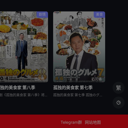
剧情
美食
已完结
已完结
独的美食家 第八季
孤独的美食家 第七季
繁
日剧《孤独的美食家 第八季》将围绕“勿忘初心”，挑战甜点特辑和美食剪辑等全新的主题，一定会让你大吃一惊。另外，那些藏在名不见经传的街头巷尾的美食也不容错过。备受瞩目的第一集将从那个热闹的地方启程。前所
孤独的美食家 第七季 孤独のグルメ Season7是2018上映的剧情日剧。2012年1月，深夜开始悄悄播放的“孤独的美食家”终于迎来第7季了！众所周知，上季season 6从大阪的味道开始播出，但这次season 7重返初心，并开始与市井中不为人知的奇妙美食相遇。在“孤独的

Telegram群
网站地图