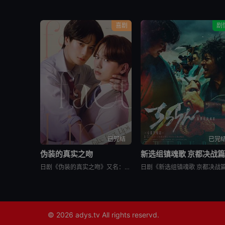
喜剧
剧
已完结
已完
伪装的真实之吻
新选组镇魂歌 京都决战
日剧《伪装的真实之吻》又名：Fake Fact Lips,フェイクファクトリップス，讲述了：四谷良与志藤全自高中时代起便是竞争对手，如今又成为营业部同期。同样优秀的两人，从成绩、运动到情人节巧克力数量
© 2026
adys.tv
All rights reservd.