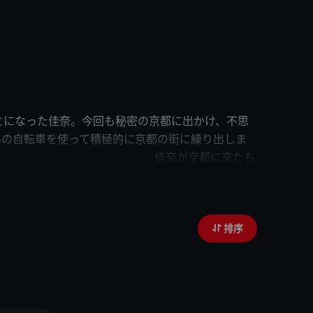
とになった佳奈。今回も
秘密
の京都に出かけ、不思
って積極的に京都の街に繰り出しま
都を回ります。 佳奈が京都に来たも
じた「寂しい」という気持ち。
へやって来ました。 一人
活を垣間見たり。 近々、結婚する
排序
ち。その気持ちをおじさんに相談する佳奈。