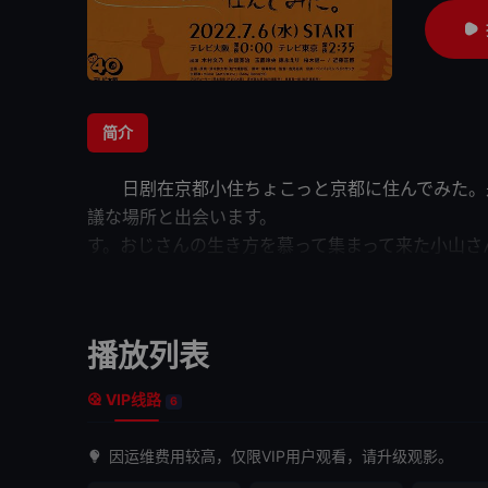
简介
日剧
在京都小住
ちょこっと京都に住んでみた。
議な場所と出会います。 ちょっぴ
す。おじさんの生き方を慕って集ま
う一つの理由。 以前、東京
そんな気持ちの正体が何
で仕事をする小山さんや吉田くんと
播放列表
友人・ 結と会うことになった佳奈。友達が
今回もおじさんの言葉を受けて佳奈
VIP线路
6
因运维费用较高，仅限VIP用户观看，请升级观影。