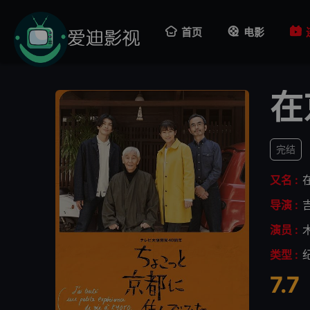
首页
电影
在
完结
又名 :
导演 :
演员 :
类型 :
7.7
很差
较差
还