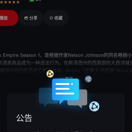
行
推荐
力荐
播放
分享
收藏
dwalk Empire Season 1，是根据作家N
类商品成为一种违法行为。在新泽西州的西南部的大西洋城没
纽约的百老汇相提并论。Nucky（史蒂夫·布西密 Steve B
 饰），一大帮靠黑帮势力发家的老板，还有一群宣誓效忠于他的打手。N
展开

。
公告