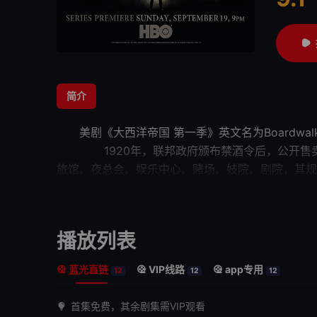
很差
较差
还
简介
美剧《
大西洋帝国 第一季
》英文名为Boar
1920年，联邦政府颁布禁酒令后，公开售卖酒
旅馆、夜总会、娱乐中心、赌场、妓院、剧院，其规模堪与
长Elias（谢伊·惠格姆 Shea Whigham
种黑帮组织为争夺黑市控制权展开了你死我活的斗争
播放列表
蓝光直链
VIP线路
app专用
12
12
12
首集免费，其余剧集需VIP观看