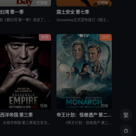
已完结
已完结
妇湾 第一季
国土安全 第七季
美剧《寡妇湾 第一季》讲述了，新英格兰外海40英里处的寡妇湾，终年被迷雾笼罩。这里流传着百年前的海难传说，所有出海的渔民葬身深海，只留下满岛寡妇与一道血色诅咒。新任市长汤姆·洛夫蒂斯决心振兴衰败的小镇
Showtime正式宣布续订《国土安全》第7季。
剧情
动作
完结
完结
西洋帝国 第三季
帝王计划：怪兽遗产 第二季
繁
大西洋帝国 第三季英文名为Boardwalk Empire Season 3，屡获殊荣的《大西洋帝国》（Boardwalk Empire）第三季将于北京时间9月17日播出，本季为12集。 &nbs
《帝王计划：怪兽遗产 第二季》讲述了，泰坦X并非普通的怪兽，它本身就是一场活生生的灾难。当它巨大的、散发着生物光辉的身躯冲破海面时，整个世界仿佛都屏住了呼吸。在第二季中，泰坦X成为了谜团的核心——
