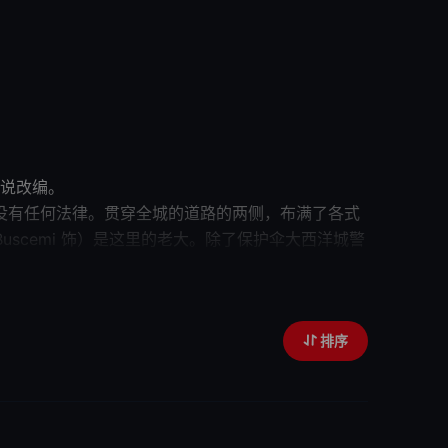
elson Johnson的同名畅销小说改编。
有任何法律。贯穿全城的道路的两侧，布满了各式
uscemi 饰）是这里的老大。除了保护伞大西洋城警
ucky小心地谋划着自己在私酒生意链条上的位置，与各
排序