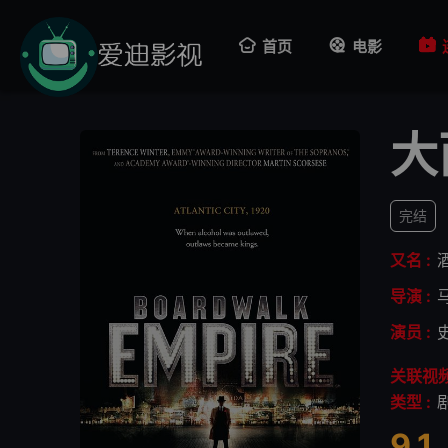
首页
电影
大
完结
又名 :
导演 :
演员 :
关联视频
类型 :
9.1