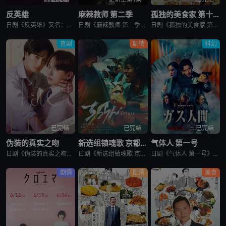
反英雄
麻辣教师 第二季
孤独的美食家 第十一季
日剧《反英雄》又名：ANTI HERO,アンチヒーロー，讲述了：本剧超越了“律政电视剧”的框架，通过长谷川博己饰演的反英雄，向观众传达“正义到底是什么?”“被认为是世上的恶，真的是坏事吗?”，以快速的
日剧《麻辣教师 第二季》又名：GTO 2,GTO 続編，讲述了：故事背景设定在由大型企业出资设立的私立诚进学园。在这个推崇数字化管理、师生评价透明化的“令和教育现场”，52岁的鬼塚英吉将出任班主任。面
日剧《孤独的美食家 第十一季》又名：孤独のグルメ Season11，讲述了：《孤独的美食家》 第11季宣布回归，定档4月3日开播。这也是继2022年10月第10季播出以来，该系列时隔三年半再次推出新一
喜剧
剧情
科幻
已完结
已完结
已完结
伪装的真实之吻
新选组镇魂歌 京都决战篇
气体人 第一号
日剧《伪装的真实之吻》又名：Fake Fact Lips,フェイクファクトリップス，讲述了：四谷良与志藤全自高中时代起便是竞争对手，如今又成为营业部同期。同样优秀的两人，从成绩、运动到情人节巧克力数量
日剧《新选组镇魂歌 京都决战篇》又名：ちるらん 新撰組鎮魂歌 配信ドラマ,ちるらん 新撰組鎮魂歌 京都決戦篇，讲述了：幕末的江户，终日打架斗殴、被称作“刺头”的土方岁三，与近藤勇、山南敬助、冲田总司等
日剧《气体人 第一号》又名：气体人第一号,气体人 第1号,气体人,Human Vapor,ガス人間，讲述了：冈本贤治（小栗旬 饰）是一位停职中的刑警，受命追查造成一连串离奇命案的罪魁祸首。一切始于一位
剧情
剧情
美食