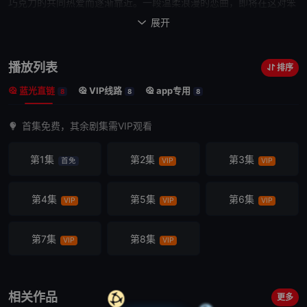
巧克力
的共同热爱而逐渐靠近。一段温柔浪漫的恋曲，即将在这对笨
拙的成人之间悄然展开。《
浪漫匿名者
》改编自法国电影《匿名情
展开

绪》。
播放列表
排序
蓝光直链
VIP线路
app专用
8
8
8
首集免费，其余剧集需VIP观看
第1集
第2集
第3集
首免
VIP
VIP
第4集
第5集
第6集
VIP
VIP
VIP
第7集
第8集
VIP
VIP
相关作品
更多