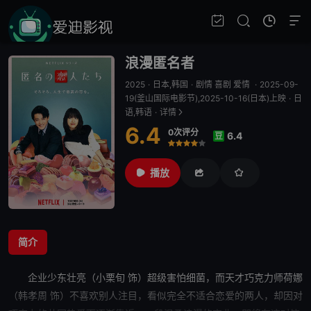
浪漫匿名者
2025
·
日本,韩国
·
剧情 喜剧 爱情
·
2025-09-
19(釜山国际电影节),2025-10-16(日本)上映
·
日
语,韩语
·
详情
6.4
0次评分
6.4
豆
很差
较差
还行
推荐
力荐
播放
简介
企业少东壮亮（小栗旬 饰）超级害怕细菌，而天才
巧克力
师荷娜
（韩孝周 饰）不喜欢别人注目，看似完全不适合恋爱的两人，却因对