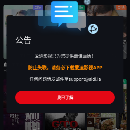
剧情
剧情
剧情
公告
爱迪影视只为您提供最佳画质！
更新至第4集
更新至第5集
更新至第2集
直到T恤干透
一次元的扦插
杀手妈咪
防止失联，请务必下载爱迪影视APP
日剧《直到T恤干透》又名：直到T恤干了为止(台),T恤晾干为止,T恤渐干,Until the T-Shirt Dries,Ｔシャツが乾くまで，讲述了：40岁的杂志编辑咲子（苍井优 饰）原本深信自己拥有
日剧《一次元的扦插》又名：一次元的紫阳花,Labyrinth of Hortensia and the Minotaur,一次元の挿し木，讲述了：遗传学研究室的博士生七濑悠（山田凉介 饰）一直无法走出
日剧《杀手妈咪》又名：主妇杀手,有夫之妇杀手,Married Woman Killer,A Bona Fide Killer,유부녀 킬러，讲述了：改编自同名漫画。35岁的俞宝娜过着相夫教子的普通生活
任何问题请发邮件至
support@aidi.la
悬疑
剧情
剧情
我已了解
已完结
更新至第1集
已完结