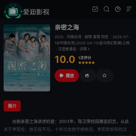
亲密之海
2025
·
中国台湾
·
剧情 爱情 同性
·
2025-07-
18(中国台湾),2025-04-13(金马奇幻影展)上映
·
汉语普通话
·
详情
10.0
1次评分
很差
较差
还行
推荐
力荐
播放
简介
台剧
亲密之海
讲述的是：2003年，陈汉荣校园邂逅
初恋
，从此
关于李宪宏，他无役不与。十年过去他守候依旧。李宪宏却告别过