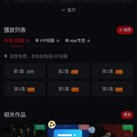
去，不但悄悄转移事业中心，满腹胸怀也不如往昔;与公司总经理晓雯
长期婚外情，更为情妇流连从前嗤之以鼻 的社群 。新欢林莉莲脸书
展开

上光鲜亮丽，内心却始终孤寂，亲密关系里若即若离，仿佛整个 年轻
世代
的缩影。2013年，台湾面临巨大社会分歧，
世代
鸿沟挑动每根
播放列表
排序
敏感神经，社群推波助澜之下，全新的时代浪潮汹汹来袭。《
亲密之
蓝光直链
VIP线路
app专用
海
》改编自胡晴舫的小说《群岛》，聚焦社群平台袭卷全球的2010
6
6
6
年代。从跨
世代
都会男女错综复杂的亲密关系，映照瞬息万变的社会
首集免费，其余剧集需VIP观看
时局，更犀利辩证网络时代的分化对立。若网络是汪洋，人人都像孤
岛，渴望乘浪靠岸，却又甘愿载浮载沉于关系的海，可梦寐以求的彼
第1集
第2集
第3集
首免
VIP
VIP
端，自由与爱是否真的存在?
第4集
第5集
第6集
VIP
VIP
VIP
相关作品
更多
剧情
喜剧
剧情