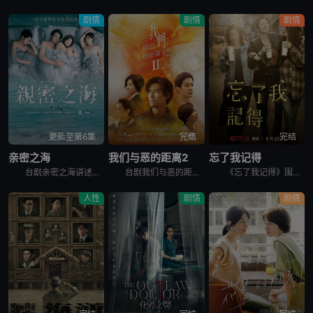
剧情
剧情
剧情
更新至第6集
完结
完结
亲密之海
我们与恶的距离2
忘了我记得
台剧亲密之海讲述的是：2003年，陈汉荣校园邂逅初恋，从此关于李宪宏，他无役不与。十年过去他守候依旧。李宪宏却告别过去，不但悄悄转移事业中心，满腹胸怀也不如往昔;与公司总经理晓雯长期婚外情，更为情
台剧我们与恶的距离2的故事从一场超市纵火案展开，24岁的嫌犯造成五死十二伤的惨剧，这案件成为施⾏国民法官制度后，首个可能判处死刑的案例。大火也烧出了六个家庭交织的命运，时有错过又彼此牵扯，他们背负
《忘了我记得》围绕着已婚女性程乐乐（谢盈萱饰）展开，她一边做脱口秀演员，一边兼职便利店员工。在平淡无奇的生活中，乐乐对未来充满希望和梦想，但却接连遭遇挑战。除了与丈夫张凯（霍建华饰）之间的婚姻危机
人性
剧情
剧情