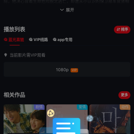
际，他决心冒着生命危险脱北逃亡，却遭从小认识的保卫部军官贤相
多番阻挠。在强权暴政下，陷入致命追逐的奎南和贤相，究竟谁是猎
展开

人，谁是猎物？奎南所追求自由国度到底是否真实存在？李帝勋与具
教焕的对手戏
默契
十足、充满
火花
，毫不锡身的演出更使动作场面惊
播放列表
排序
心动魄，让人看得屏息以待；现实中正服兵役的宋江更特别出演一
蓝光直链
VIP线路
app专用
角，牵动错综复杂的人物关系。
当前影片需VIP观看
1080p
VIP
相关作品
更多
剧情
爱情
动作