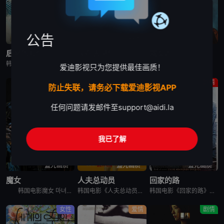
公告
高清中字
蓝光画质
蓝光画质
后来的我们
现在去见你
魔女2
韩国电影《后来的我们》又名：之后的我们(台),后来的我们韩国版,Once We Were Us,만약에 우리，讲述了：在开往家乡的客运上，恩浩（具教焕 饰）遇见了休学后下定决心要前往某处的正媛（文佳煐
现在去见你 지금 만나러 갑니다，英文名为Be with You，是2018年上映的韩国剧情电影。本片根据市川拓司小说《相约在雨季》改编，苏志燮和孙艺珍主演，讲述男子(苏志燮饰)的妻子秀雅(孙艺珍
韩国电影魔女2 마녀 Part2. The Other One讲述了一名少女在某个巨型秘密实验室里醒来，她逃出实验室，偶然遇到努力从犯罪组织那里守护自己的家的庆熙。闯入庆熙家里的犯罪组织和少女冲突
爱迪影视只为您提供最佳画质！
动作
剧情
剧情
防止失联，请务必下载爱迪影视APP
任何问题请发邮件至
support@aidi.la
我已了解
蓝光画质
蓝光画质
蓝光画质
魔女
人夫总动员
回家的路
韩国电影魔女 마녀讲述了10年前在一起奇怪的事故中独自生还的失忆少女子允，在一对老夫妇的抚养下长大。为了贴补家用，子允参加了某档电视节目，但让她没想到的是，就在节目播出后，开始有各种奇怪的人出现在
韩国电影《人夫总动员》讲述了，资深缉毒警黄忠植被困多年的贩毒团伙突然反扑，前妻诗奈惨遭绑架，沦为犯罪组织要挟他的筹码。摆在他面前的，只有一条险路：和诗奈的现任丈夫李敏锡联手救人。李敏锡看似是文弱的兽医
韩国电影《回家的路》讲述了，金宗裴（高修 饰）和宋静妍（全度妍 饰）是一对平凡的夫妇，他们共同经营一家汽车修理店，并育有可爱的女儿慧琳。生活固然快乐，但是不免狂风暴雨的侵袭。宗裴曾给朋友秀载作担保，但
女性
爱情
剧情