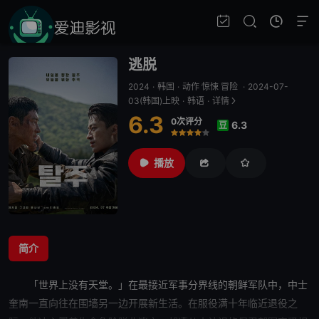
逃脱
2024
·
韩国
·
动作 惊悚 冒险
·
2024-07-
03(韩国)上映
·
韩语
·
详情
6.3
0次评分
6.3
豆
很差
较差
还行
推荐
力荐
播放
简介
「世界上没有天堂。」在最接近军事分界线的朝鲜军队中，中士
奎南一直向往在围墙另一边开展新生活。在服役满十年临近退役之