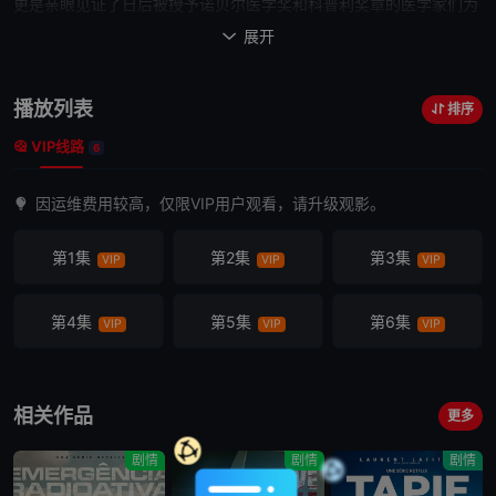
更是亲眼见证了日后被授予诺贝尔医学奖和科普利奖章的医学家们为
攻克结核病和白喉而做出的努力尝试。
展开

播放列表
排序
VIP线路
6
因运维费用较高，仅限VIP用户观看，请升级观影。
第1集
第2集
第3集
VIP
VIP
VIP
第4集
第5集
第6集
VIP
VIP
VIP
相关作品
更多
剧情
剧情
剧情