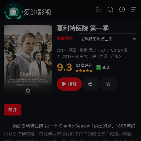
夏利特医院 第一季
关联视频 :
2017
·
德国
·
剧情 历史
·
2017-03-21(德
国),2018-04(美国)上映
·
德语
·
详情
9.3
32次评分
9.2
豆
很差
较差
还行
推荐
力荐
播放
简介
德剧
夏利特医院 第一季
Charité Season 1讲述的是：1888年的
柏林
夏里特医院，孤儿伊达不仅找到了自己的感情寄托和事业道路，