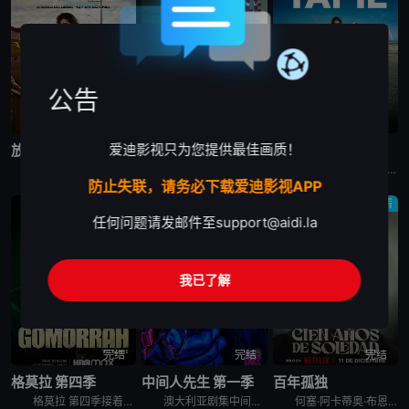
公告
完结
完结
完结
爱迪影视只为您提供最佳画质！
放射危机
哈利警探
塔皮
在这部灵感来自真实事件的剧集中，物理学家和医生争分夺秒，试图控制大规模放射性灾难，拯救数千人的生命。
剧集《哈利警探》讲述了：奥斯陆发生一系列仪式性谋杀案 ，一位才华横溢的侦探必须解开错综复杂的谜团，克服腐败和自身的心魔，才能抓住凶手。
法国电视剧塔皮 Tapie讲述的是：伯纳德·塔皮，一个野心勃勃的工人阶级男人，成为了法国最具争议的公众人物之一。本剧是关于他的传记历史片
防止失联，请务必下载爱迪影视APP
剧情
喜剧
剧情
任何问题请发邮件至
support@aidi.la
我已了解
完结
完结
完结
格莫拉 第四季
中间人先生 第一季
百年孤独
格莫拉 第四季接着第三季出乎意料的结局，在第四季，杰尼和帕特莉西娅必须建立新的权力制衡体系，与此同时，恩佐和瓦莱里奥需要巩固他们的帮派在那不勒斯市中心的统治地位。他们两方都将面临新的威胁与敌人。为
澳大利亚剧集中间人先生 第一季英文名为Mr Inbetween Season 1，Scott Ryan主创兼主演﹑Nash Edgerton执导的喜剧《中间人先生 Mr Inbetween》获FX
何塞·阿卡蒂奥·布恩迪亚和乌苏拉·伊瓜兰这对表兄妹不顾父母的反对结婚了，他们离开了村庄，踏上了寻找新家园的漫长旅程。在朋友和冒险家的陪伴下，他们最终在一条有史前石头的河岸旁建立了一座乌托邦小镇，并