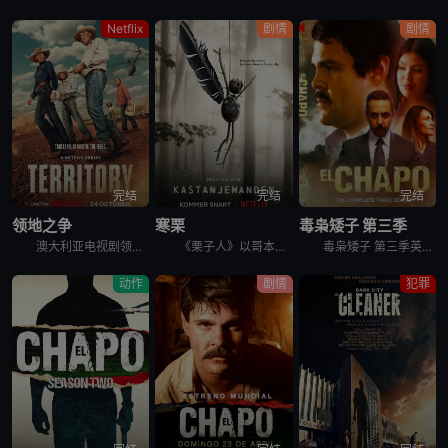
Netflix
剧情
剧情
完结
完结
完结
领地之争
寒栗
毒枭矮子 第三季
澳大利亚电视剧领地之争 Territory讲述的是：世界上最大的养牛场没有明确的继任者，而代际冲突可能会导致劳森家族的分裂。察觉到这个曾经盛大的王朝正在衰落后，澳大利亚内地最大的几伙势力（敌对的牛
《栗子人》以哥本哈根宁静的郊外为背景，在十月份一个狂风大作的早晨，警察发现了一件恐怖的事情。一名年轻女子在操场被残忍谋杀，并且她的一只手不见了。她的身旁放了一个用栗子做成的小人。雄心勃勃的年轻侦探
毒枭矮子 第三季英文名为El Chapo Season 3，是2018年墨西哥剧情剧集。The DEA is alarmed by the expansive growth of El Chapo
动作
剧情
犯罪