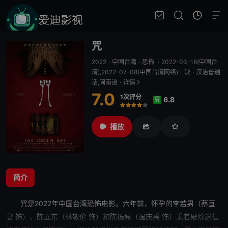
咒
2022
·
中国台湾
·
恐怖
·
2022-03-18(中国台
湾),2022-07-08(中国台湾网络)上映
·
汉语普通
话,闽南语
·
详情
7.0
1次评分
6.8
豆
很差
较差
还行
推荐
力荐
播放
简介
咒是2022年中国台湾恐怖电影。六年前，怀孕的李若男（蔡亘
宴 饰）、陈立东（林敬伦 饰）和陈振原（温庆禹 饰）秉着破除迷信