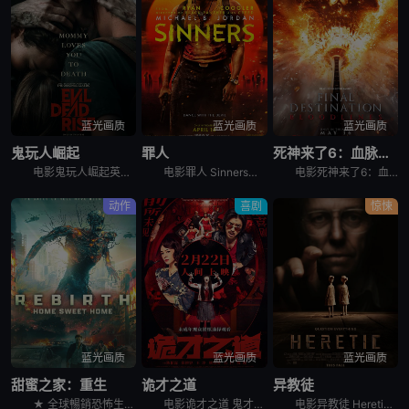
蓝光画质
蓝光画质
蓝光画质
鬼玩人崛起
罪人
死神来了6：血脉诅咒
电影鬼玩人崛起英文名Evil Dead Rise，讲述了：一对感情疏离的姐妹终于重聚，姐姐艾莉（阿丽莎·萨瑟兰 Alyssa Sutherland 饰）意外被恶魔附体，妹妹贝丝（莉莉·沙利文 Li
电影罪人 Sinners讲述的是：双胞胎兄弟（迈克尔·B·乔丹 Michael B. Jordan 饰）试图摆脱不愉快的过往，回到家乡想重新开始，但却发现更为恐怖的邪恶势力正等待着他们的回归……
电影死神来了6：血脉诅咒讲述了，大学生史蒂芬妮（凯特琳·桑塔·胡安娜 Kaitlyn Santa Juana 饰）饱受反复出现的暴力恶梦所困扰，于是决定回到家乡，寻找唯一可能打破这个循环的人，并拯
动作
喜剧
惊悚
蓝光画质
蓝光画质
蓝光画质
甜蜜之家：重生
诡才之道
异教徒
★ 全球暢銷恐怖生存電玩改編首搬大銀幕！ &nbsp; &nbsp; &nbsp; &nbsp; &nbsp; &nbsp; &nbsp; &nbsp; &nbsp; &nbsp; &nbsp;
电影诡才之道 鬼才之道讲述的是：所有人都只关心闹鬼吓不吓人，却没人关心鬼闹得累不累。在著名闹鬼圣地“旺来温泉大饭店”414号房里，过气女鬼天后「凯萨琳」（张榕容 饰）和三流阴间经纪人「Makoto
电影异教徒 Heretic讲述了两名女传教士被引诱到一个古怪危险的男人家里，试图改变他的信仰，开启了一场猫捉老鼠的游戏。