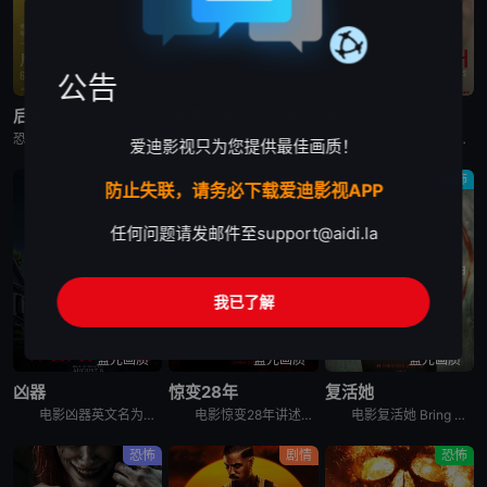
公告
高清中字
蓝光画质
蓝光画质
后室
惊变28年2：白骨圣殿
狗牙
恐怖片《后室》又名：后室(电影版),边缘空间：电影,嚇房(港),嚇房(戏院独家加长版),Backrooms: Everything Must Go Edition w,Bonus Footage,Ba
电影《惊变28年2：白骨圣殿》讲述了：末日丧钟再度敲响，带领观众直视人性毁灭的炼狱，感染者的威胁和幸存人类的邪恶。
本片讲述了一个与世隔绝的奇怪家庭。家庭成员由一对父母和大儿子、两个女儿组成，一家五口终日生活在一座隐秘的大宅子里。三个孩子自小被父亲隔离于此，他们不能接触除父母外的人，对高墙之外的世界几乎一无所知
爱迪影视只为您提供最佳画质！
剧情
科幻
恐怖
防止失联，请务必下载爱迪影视APP
任何问题请发邮件至
support@aidi.la
我已了解
蓝光画质
蓝光画质
蓝光画质
凶器
惊变28年
复活她
电影凶器英文名为Weapons，讲述了：同一个晚上的同一个时间，同一个班级里的所有小孩，都神秘地失踪了，除了一个小孩。整个小镇都开始怀疑，究竟是谁或背后有什么原因，导致这些小孩都不见了？
电影惊变28年讲述的是：经历病毒浩劫的幸存者们在远离城市的地方建立了新的聚集区，平静的生活却在28年后被再次打破。更加致命的病毒变异，日渐扭曲的人性与欲望，人类的命运将会何去何从？影片为《惊变28
电影复活她 Bring Her Back讲述的是：一对兄妹在他们新寄养母亲的偏远住所中，发现了一个可怕的仪式。
恐怖
剧情
恐怖