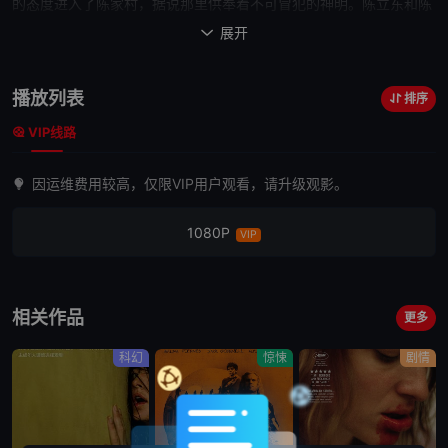
的态度进入了陈家村，据说那里供奉着不可冒犯的神明。陈立东和陈
振原因为传入了祭坛所在的禁地而招致了灭顶之灾，李若男虽然逃过
展开

一死，精神却受到了极大的冲击。此事过后，李若男生下了一个女
儿，因为怕触犯禁忌，李若男将女儿寄养在孤儿院中。
之后
，李若男
播放列表
排序
一直接受着心理治疗，一晃眼就是六年过去。当李若男觉得一切都已
VIP线路
经平息
之后
，她将女儿陈乐瞳（黄歆庭 饰）接回了自己身边，哪知道
女儿刚到家没多久，家中便屡屡出现可怕的异像，年幼的陈乐瞳似乎
因运维费用较高，仅限VIP用户观看，请升级观影。
和曾经陈家村所供奉的神明有着千丝万缕的联系。
1080P
VIP
相关作品
更多
科幻
惊悚
剧情