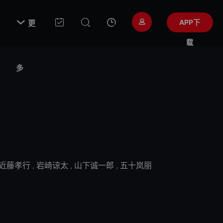

APP下
更
载
多
近藤孝行
,
岩崎谅太
,
山下诚一郎
,
五十岚丽