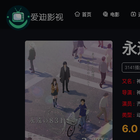
首页
电影
永
3141
又名 :
导演 :
演员 :
类型 :
6.0
很差
较差
还