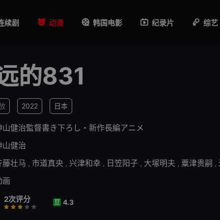
连续剧
动漫
韩国电影
纪录片
综艺
远的831
播放
2022
日本
神山健治監督書き下ろし・新作長編アニメ
神山健治
齐藤壮马
,
市道真央
,
兴津和幸
,
日笠阳子
,
大塚明夫
,
粟津贵嗣
,
动画
2次评分
4.3
豆
行
推荐
力荐