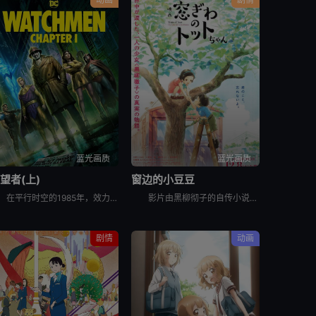
蓝光画质
蓝光画质
望者(上)
窗边的小豆豆
在平行时空的1985年，效力政府的超级英雄“笑匠”爱德华·布莱克被人杀害。四处逃亡的“罗夏”的沃尔特·科瓦奇意识到有人正向曾经的超级英雄痛下杀手，而这背后隐藏着更大的阴谋……
影片由黑柳彻子的自传小说改编，讲述了作者黑柳彻子上小学时一段真实的故事，小豆豆因淘气被原学校退学后，来到巴学园。在小林校长的爱护和引导下，一般人眼里“怪怪”的小豆豆逐渐成了一个大家都能接受的孩子。
剧情
动画