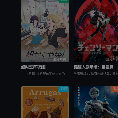
蓝光画质
蓝光画
超时空辉夜姬！
链锯人剧场版：蕾塞篇
“月读”是希望与梦想交会的虚拟空间，而舞台幕布将缓缓升起，见证几位少女在此谱写短暂却珍贵的相遇篇章。 &nbsp; &nbsp; &nbsp; &nbsp; &nbsp; &nbsp; &nbsp
剧情
科