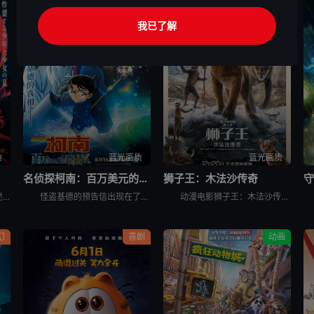
我已了解
质
蓝光画质
蓝光画质
名侦探柯南：百万美元的五棱星
狮子王：木法沙传奇
守
故事延续TV动画的最终章，讲述男主角电次在偶然邂逅的神秘少女雷泽的庇护下，在快节奏的战斗中，奔向难以预测的命运。 电次，一个少年，与“电锯恶魔”签订契约，化身“电锯人”，成为隶属于公安部魔物对策特别课
怪盗基德的预告信出现在了北海道函馆，斧江财阀的收藏库中。这次基德将要盗走的是，江戸幕府时期新选组副长土方岁三的日本刀。向来追逐奢华宝石的怪盗基德，居然会看上刀？ &nbsp; &nbsp; &nb
动漫电影狮子王：木法沙传奇讲述远在辛巴诞生之前，他的父亲——年轻的木法沙与亲如兄弟的塔卡（刀疤），如何邂逅一群个性迥异的卓越伙伴，并共同踏上寻找荣耀王国的冒险征程。影片将逐一揭开两位狮兄弟与睿智的
幻
喜剧
动画