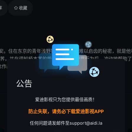
享
收藏
安。住在东京的青年浅野铃四郎有一个难以启齿的
秘密
，就是他
的少女桥本荠，并在得知桥本荠的能力被利用于犯
作品。
公告
爱迪影视只为您提供最佳画质！
防止失联，请务必下载爱迪影视APP
任何问题请发邮件至
support@aidi.la
动画
剧情