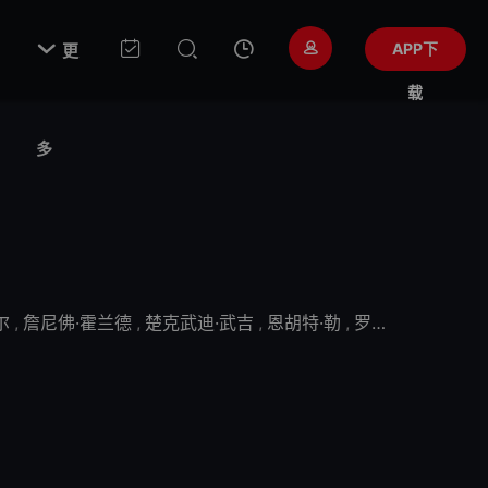

APP下
更
载
多
尔
,
詹尼佛·霍兰德
,
楚克武迪·武吉
,
恩胡特·勒
,
罗伯特·帕特里克