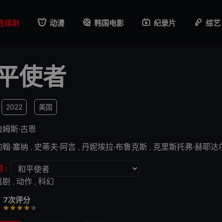
连续剧
动漫
韩国电影
纪录片
综艺
平使者
2022
美国
詹姆斯·古恩
约翰·塞纳
,
史蒂夫·阿吉
,
丹妮埃拉·布鲁克斯
,
克里斯托弗·赫耶达
 :
喜剧
,
动作
,
科幻
7次评分
行
推荐
力荐