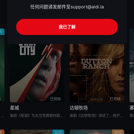
任何问题请发邮件至
support@aidi.la
我已了解
情
剧情
剧情
集
已完结
已完结
星城
达顿牧场
寡
美剧《末日地堡 第三季》又名：羊毛战记,羊毛记,Silo Season 3，讲述了：当下，Juliette Nichols在被迫接受“净化”后幸存下来，但记忆却已丧失，而地堡正从叛乱中恢复，并面临着新
美剧《星城》为太空竞赛题材剧《为全人类》的衍生剧，是同一设定下的全新篇章。《星城》将我们带回太空竞赛另类历史重述的关键时刻——苏联成为首个实现载人登月的国家。但这次，我们将从铁幕后方探索这个故事，展现
美剧《达顿牧场》讲述了，抛开《黄石》时期经历的阴影，Beth和Rip努力共筑未来，但他们遭遇了残酷的新现实，以及一家不择手段、只为保住自己帝国的无情敌对牧场。在南得克萨斯州，血脉之深远胜于一切，宽恕转
情
剧情
剧情