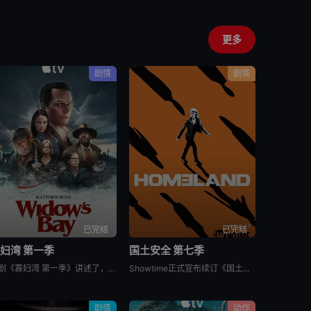
更多
剧情
剧情
已完结
已完结
妇湾 第一季
国土安全 第七季
美剧《寡妇湾 第一季》讲述了，新英格兰外海40英里处的寡妇湾，终年被迷雾笼罩。这里流传着百年前的海难传说，所有出海的渔民葬身深海，只留下满岛寡妇与一道血色诅咒。新任市长汤姆·洛夫蒂斯决心振兴衰败的小镇
Showtime正式宣布续订《国土安全》第7季。
剧情
动作