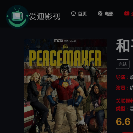
首页
电影
和
完结
导演 :
演员 :
关联视频
类型 :
6.6
很差
较差
还