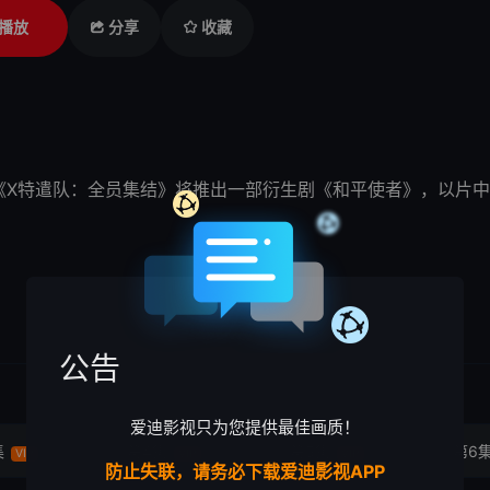
播放
分享
收藏
《
X特遣队：全员集结
》将推出一部衍生剧《
和平使者
》，以片中
公告
爱迪影视只为您提供最佳画质！
集
第4集
第5集
第6
VIP
VIP
VIP
防止失联，请务必下载爱迪影视APP