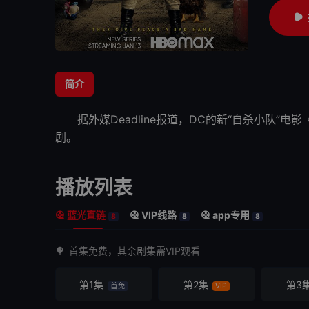
简介
据外媒Deadline报道，DC的新“自杀小队”电影
剧。
播放列表
蓝光直链
VIP线路
app专用
8
8
8
首集免费，其余剧集需VIP观看
第1集
第2集
第3
首免
VIP