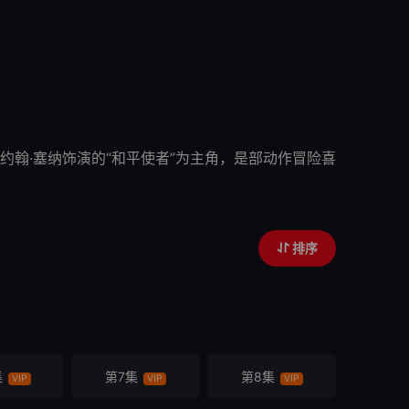
约翰·塞纳饰演的“
和平使者
”为主角，是部动作冒险喜
排序
集
第7集
第8集
VIP
VIP
VIP