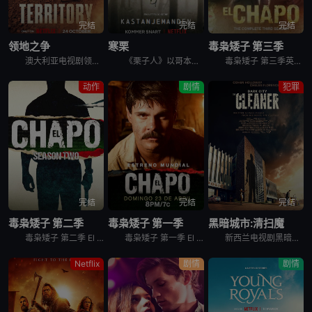
完结
完结
完结
领地之争
寒栗
毒枭矮子 第三季
澳大利亚电视剧领地之争 Territory讲述的是：世界上最大的养牛场没有明确的继任者，而代际冲突可能会导致劳森家族的分裂。察觉到这个曾经盛大的王朝正在衰落后，澳大利亚内地最大的几伙势力（敌对的牛
《栗子人》以哥本哈根宁静的郊外为背景，在十月份一个狂风大作的早晨，警察发现了一件恐怖的事情。一名年轻女子在操场被残忍谋杀，并且她的一只手不见了。她的身旁放了一个用栗子做成的小人。雄心勃勃的年轻侦探
毒枭矮子 第三季英文名为El Chapo Season 3，是2018年墨西哥剧情剧集。The DEA is alarmed by the expansive growth of El Chapo
动作
剧情
犯罪
完结
完结
完结
毒枭矮子 第二季
毒枭矮子 第一季
黑暗城市:清扫魔
毒枭矮子 第二季 El Chapo Season 2讲述的是：毒枭“矮子”逃离监狱，并得到了政府的支持，成为贩毒集团联盟领袖。然而并非所有集团都同意加入，一场战争就此展开。
毒枭矮子 第一季 El Chapo Season 1是剧情类剧集，记录了恶名昭彰的墨西哥毒枭“矮子”华金·古斯曼崛起、被捕和逃脱的真实故事。
新西兰电视剧黑暗城市:清扫魔英文名为Dark City: The Cleaner，是根据Paul Cleave的小说《清掃魔》（The Cleaner）改编。
Netflix
剧情
剧情