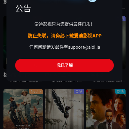
放射危机
哈利警探
塔皮
公告
在这部灵感来自真实事件的剧集中，物理学家和医生争分夺秒，试图控制大规模放射性灾难，拯救数千人的生命。
剧集《哈利警探》讲述了：奥斯陆发生一系列仪式性谋杀案 ，一位才华横溢的侦探必须解开错综复杂的谜团，克服腐败和自身的心魔，才能抓住凶手。
法国电视剧塔皮 Tapie讲述的是：伯纳德·塔皮，一个野心勃勃的工人阶级男人，成为了法国最具争议的公众人物之一。本剧是关于他的传记历史片
剧情
喜剧
剧情
爱迪影视只为您提供最佳画质！
防止失联，请务必下载爱迪影视APP
任何问题请发邮件至
support@aidi.la
我已了解
完结
完结
完结
格莫拉 第四季
中间人先生 第一季
百年孤独
格莫拉 第四季接着第三季出乎意料的结局，在第四季，杰尼和帕特莉西娅必须建立新的权力制衡体系，与此同时，恩佐和瓦莱里奥需要巩固他们的帮派在那不勒斯市中心的统治地位。他们两方都将面临新的威胁与敌人。为
澳大利亚剧集中间人先生 第一季英文名为Mr Inbetween Season 1，Scott Ryan主创兼主演﹑Nash Edgerton执导的喜剧《中间人先生 Mr Inbetween》获FX
何塞·阿卡蒂奥·布恩迪亚和乌苏拉·伊瓜兰这对表兄妹不顾父母的反对结婚了，他们离开了村庄，踏上了寻找新家园的漫长旅程。在朋友和冒险家的陪伴下，他们最终在一条有史前石头的河岸旁建立了一座乌托邦小镇，并
Netflix
剧情
剧情