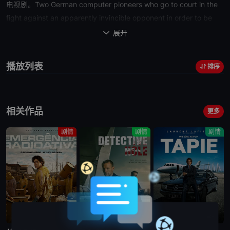
电视剧。Two German computer pioneers who go to court in the
fight against an apparently invincible opponent in order to be
recognized as the inventor of the Google Earth algorithm. The
展开

series illuminates both the hacker scene in post-reunification
Berlin in the 90s, as well as the idealistic world of early Silicon
播放列表
排序
Valley and the harsh reality of a multi-million dollar process.
相关作品
更多
剧情
剧情
剧情
完结
完结
完结