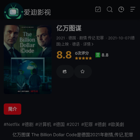
亿万图谋
2021
·
德国
·
剧情 传记 犯罪
·
2021-10-07(德
国)上映
·
德语
·
详情
8.8
0次评分
8.8
豆
很差
较差
还行
推荐
力荐
简介
#Netflix
#德剧
#计算机
#德国
#2021
#犯罪
#德劇
#歐美劇
亿万图谋
The Billion Dollar Code是德国2021年剧情,传记,犯罪