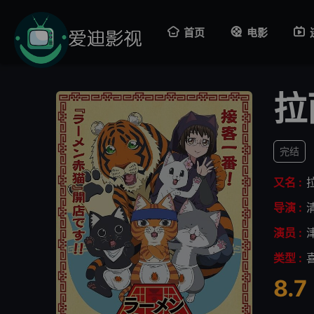
首页
电影
拉
完结
又名 :
导演 :
演员 :
类型 :
8.7
很差
较差
还