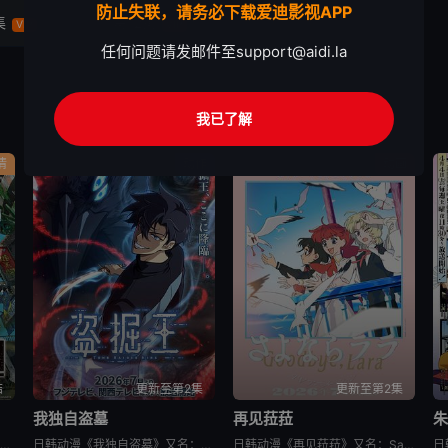
防止失联，请务必下载爱迪影视APP
集
第12集
VIP
VIP
任何问题请发邮件至
support@aidi.la
我已了解
情
动作
动画
结
更新至第2集
更新至第2集
我独自盗墓
再见菈菈
日韩动漫《日本三国》又名：日本三國，讲述了：令和末期，日本因全球核战影响走向衰败，大量难民涌入，更严重的病毒、大地震、苛政与饥荒接连发生，引发民众暴动，国家体制崩溃，人口锐减至原来的十分之一以下，文明
日韩动漫《我独自盗墓》又名：盗墓王,盗掘王,Tomb Raider King,トウクツオウ,도굴왕，讲述了：2025年，世界各处惊现古墓，获得墓中“宝物”之人便能获得先人的异能，全世界为获得宝物而疯狂
日韩动漫《再见菈菈》又名：Sayonara Lara,再见,劳拉,さよならララ，讲述了：昔々あるところに、ララという人魚のプリンセスがおりました。海の王である父と、姉たちに愛されて、すくすくと育ちまし