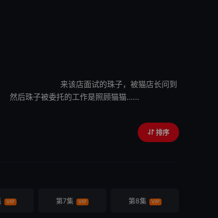
 来该店面试的珠子，被猫店长问到
被委托的工作是照顾猫猫……
排序
集
第7集
第8集
VIP
VIP
VIP