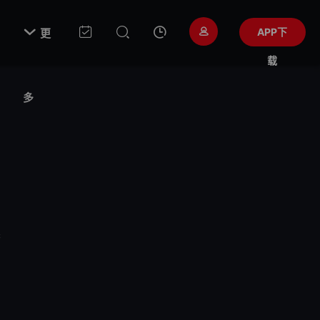

APP下
更
载
多
香