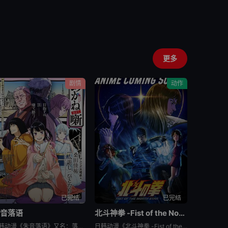
更多
剧情
动作
已完结
已完结
朱音落语
北斗神拳 -Fist of the North Star-
日韩动漫《朱音落语》又名：落语朱音,Akane-banashi,あかね噺，讲述了：朱音从小就非常崇拜身为落语家的父亲，经常在门后偷看父亲练习的模样。然而，父亲参加「真打」晋升测验却遭到无情地逐出师门之
日韩动漫《北斗神拳 -Fist of the North Star-》又名：北⽃之拳 -Fist of the North Star-,北斗の拳 -FIST OF THE NORTH STAR-，讲述