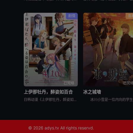
剧情
喜
已完结
已完
上伊那牡丹，醉姿如百合
冰之城墙
日韩动漫《上伊那牡丹，醉姿如百合》又名：Kamiina Botan,Yoeru Sugata wa Yuri no Hana,the Drunken Appearance Is a Lily Flow
© 2026
adys.tv
All rights reservd.