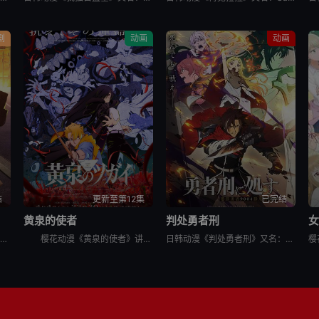
剧
动画
动画
结
更新至第12集
已完结
黄泉的使者
判处勇者刑
冰川小雪是一位内向的学生，她总是向外筑起一道高高的心墙，只跟儿时好友安昙美姫互动。有一天，名叫雨宫凑的男孩，没来由地开始试图打进小雪的心房，扰乱了她平静的生活。 孤僻的小雪、受欢迎的美姫、没有边界
樱花动漫《黄泉的使者》讲述了，月落和亚晨是一对双胞胎兄妹，他们在一个与世隔绝的深山小村落里出生，被称为“分隔夜与昼的双子”。他们拥有获得特殊力量的资格，一场围绕他们的双使战斗也随之展开。 &nbs
日韩动漫《判处勇者刑》又名：勇者刑に処す,勇者处刑 惩罚勇者9004队服刑记录,勇者刑に処す 懲罰勇者9004隊刑務記録，讲述了：勇者刑是最严重的刑罚。犯了大罪被判处勇者刑的人，将受到勇者的惩罚。所谓