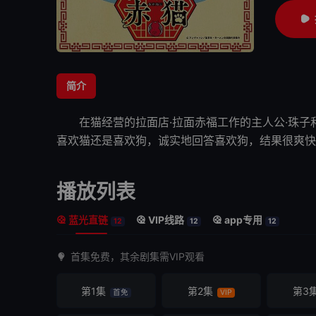
简介
在猫经营的拉面店·拉面赤福工作
喜欢猫还是喜欢狗，诚实地回答喜
播放列表
蓝光直链
VIP线路
app专用
12
12
12
首集免费，其余剧集需VIP观看
第1集
第2集
第3
首免
VIP