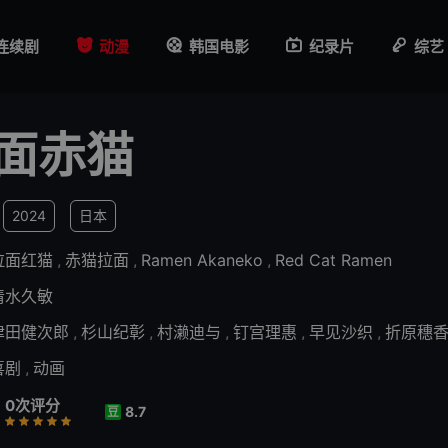
连续剧
动漫
韩国电影
纪录片
综艺
面赤猫
2024
日本
拉面红猫
,
赤猫拉面
,
Ramen Akaneko
,
Red Cat Ramen
清水久敏
津田健次郎
,
杉山纪彰
,
村濑迪与
,
钉宫理惠
,
早见沙织
,
折原穗
喜剧
,
动画
0次评分
8.7
豆
行
推荐
力荐