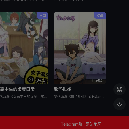
喜剧
动画
已完结
已完结
女高中生的虚度日常
散华礼弥
繁
樱花动漫《女高中生的虚度日常》又名：女子高中生的虚度日常,女高中生的无所事事,女高中生的浪费青春,Wasteful Days of High School Girls,女子高生の無駄づかい，讲述了：性
樱花动漫《散华礼弥》又名Sankarea,僵尸哪有那么萌？(台),さんかれあ,散华礼弥，讲述了：散华礼弥（内田真礼 配音）本该是一个快乐活泼的女孩，可是与亡母过分想象的外貌激发了父亲散华团一郎（石冢运

Telegram群
网站地图