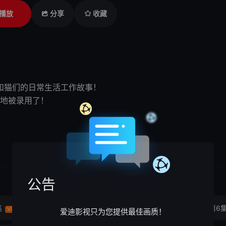
播放
分享
收藏
的主人公·珠子和猫们的日常生活工作故事！
欢狗，结果很爽快地被录用了！ 然后珠子
公告
集
第4集
第5集
第6
VIP
VIP
VIP
爱迪影视只为您提供最佳画质！