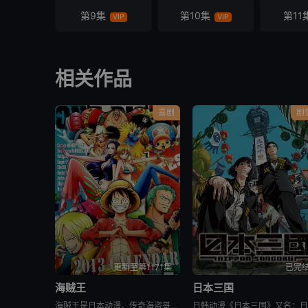
第9集
第10集
第11
VIP
VIP
相关作品
喜剧
剧
更新至第1171集
已完
海贼王
日本三国
海贼王是日本动漫。传奇海盗哥尔•D•罗杰在临死前曾留下关于其毕生的财富“OnePiece”的消息，由此引得群雄并起，众海盗们为了这笔传说中的巨额财富展开争夺，各种势力、政权不断交替，整个世界进入了动荡混乱的“大海贼